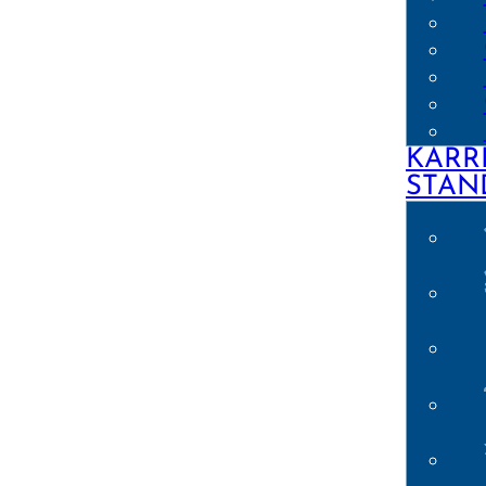
KARR
STAN