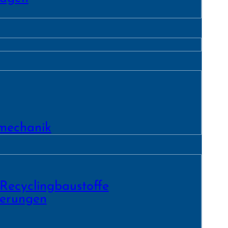
­mechanik
 Recycling­baustoffe
ierungen