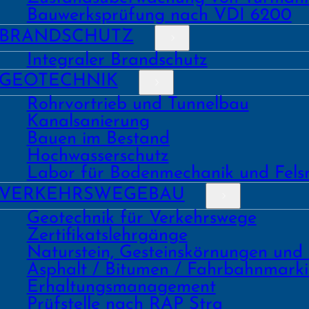
Bauwerks­prüfung nach VDI 6200
BRAND­SCHUTZ
Integraler Brandschutz
GEO­TECHNIK
Rohrvortrieb und Tunnelbau
Kanal­sanierung
Bauen im Bestand
Hochwasser­schutz
Labor für Boden­mechanik und Fels
VERKEHRS­WEGEBAU
Geo­technik für Verkehrs­wege
Zertifikats­lehrgänge
Natur­stein, Gesteins­kör­nungen und
Asphalt / Bitumen / Fahrbahnmark
Erhaltungs­manage­ment
Prüf­stelle nach RAP Stra