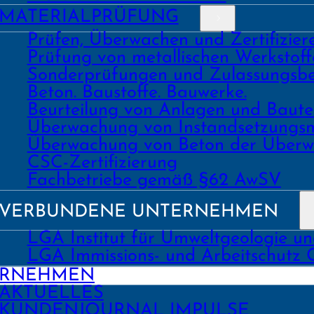
MATERIAL­PRÜFUNG
Prüfen, Überwachen und Zertifizie
Prüfung von metallischen Werk­stoff
Sonder­prüfungen und Zulassungs­be
Beton. Bau­stoffe. Bau­werke.
Beurtei­lung von Anlagen und Bau
Über­wachung von Instand­setzungs
Über­wachung von Beton der Über­w
CSC-Zertifizierung
Fach­­betriebe gemäß §62 AwSV
VERBUNDENE UNTERNEHMEN
LGA Institut für Umweltgeologie u
LGA Immissions- und Arbeitschutz
ERNEHMEN
AKTUELLES
KUNDEN­JOURNAL IMPULSE