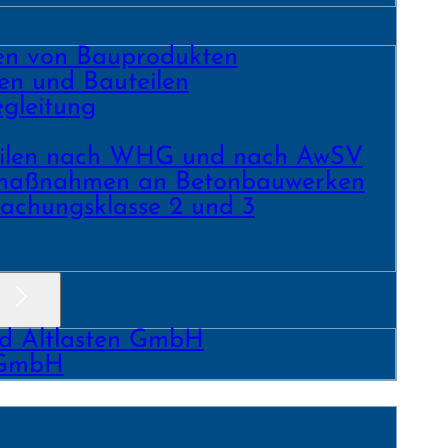
ren von Bauprodukten
en und Bau­teilen
gleitung
­teilen nach WHG und nach AwSV
­maß­nahmen an Beton­bau­werken
achungs­klasse 2 und 3
nd Altlasten GmbH
 GmbH