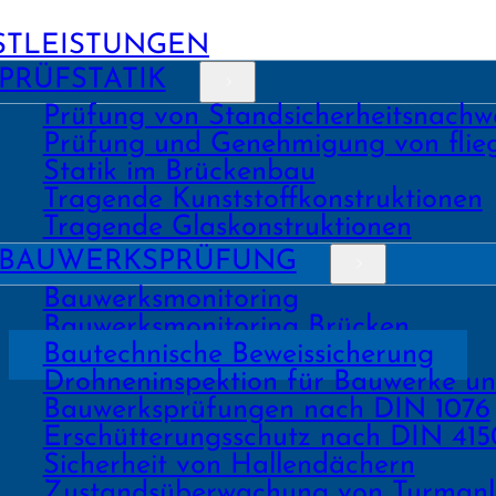
STLEISTUNGEN
PRÜFSTATIK
Prüfung von Stand­sicher­heits­nach­w
Prüfung und Geneh­migung von fli
Statik im Brückenbau
Tragende Kunst­stoff­konstruk­tionen
Tragende Glas­konstruk­tionen
BAU­WERKS­PRÜFUNG
Bauwerks­monitoring
Bauwerks­monitoring Brücken
Bau­tech­nische Beweis­sicherung
Drohnen­inspektion für Bauwerke u
Bau­werks­prüfungen nach DIN 1076
Erschüt­terungs­schutz nach DIN 415
Sicher­heit von Hallen­dächern
Zustands­überwachung von Turm­an