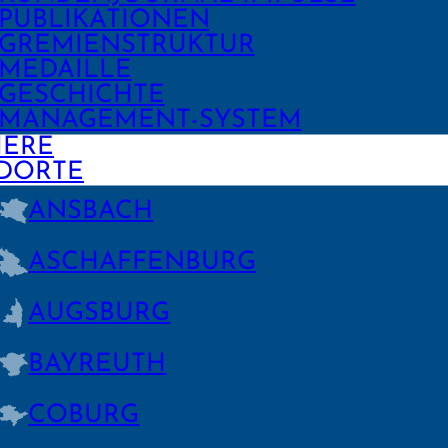
PUBLIKA­TIONEN
GREMIEN­STRUKTUR
MEDAILLE
GESCHICHTE
MANAGE­MENT-SYSTEM
IERE
DORTE
ANSBACH
ASCHAFFEN­BURG
AUGSBURG
BAYREUTH
COBURG