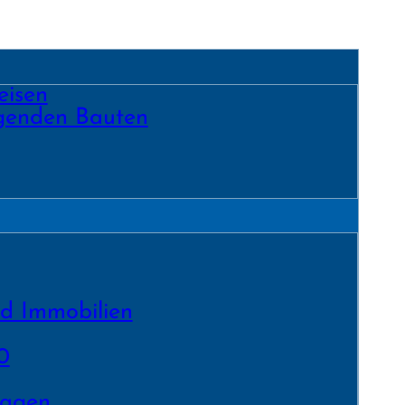
eisen
egenden Bauten
nd Immobilien
0
lagen