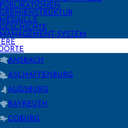
PUBLIKA­TIONEN
GREMIEN­STRUKTUR
MEDAILLE
GESCHICHTE
MANAGE­MENT-SYSTEM
IERE
DORTE
ANSBACH
ASCHAFFEN­BURG
AUGSBURG
BAYREUTH
COBURG