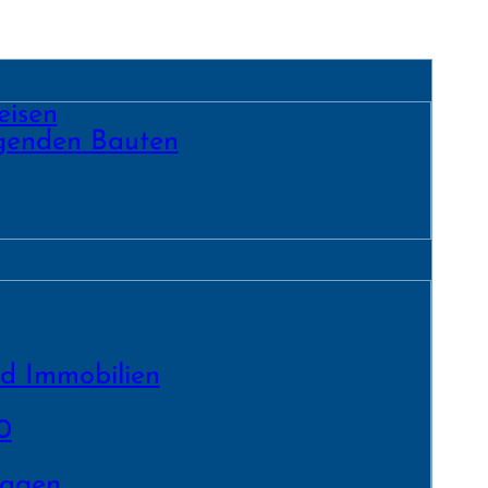
eisen
egenden Bauten
nd Immobilien
0
lagen