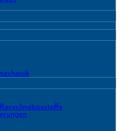
­mechanik
 Recycling­baustoffe
ierungen