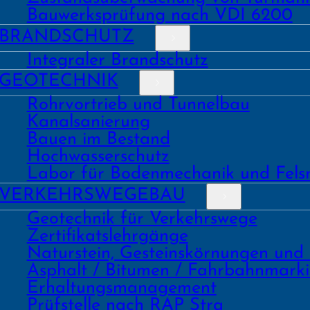
Bauwerks­prüfung nach VDI 6200
BRAND­SCHUTZ
Integraler Brandschutz
GEO­TECHNIK
Rohrvortrieb und Tunnelbau
Kanal­sanierung
Bauen im Bestand
Hochwasser­schutz
Labor für Boden­mechanik und Fels
VERKEHRS­WEGEBAU
Geo­technik für Verkehrs­wege
Zertifikats­lehrgänge
Natur­stein, Gesteins­kör­nungen und
Asphalt / Bitumen / Fahrbahnmark
Erhaltungs­manage­ment
Prüf­stelle nach RAP Stra