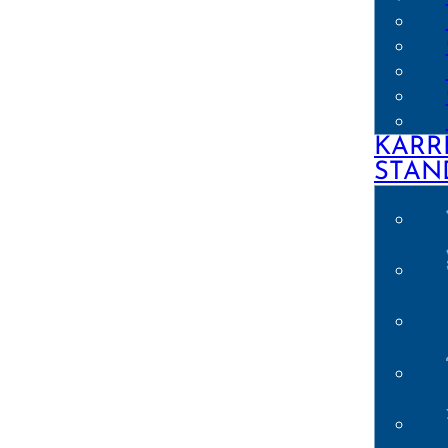
KARR
STAN