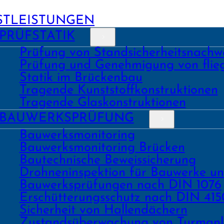
STLEISTUNGEN
PRÜFSTATIK
Prüfung von Stand­sicher­heits­nach­w
Prüfung und Geneh­migung von fli
Statik im Brückenbau
Tragende Kunst­stoff­konstruk­tionen
Tragende Glas­konstruk­tionen
BAU­WERKS­PRÜFUNG
Bauwerks­monitoring
Bauwerks­monitoring Brücken
Bau­tech­nische Beweis­sicherung
Drohnen­inspektion für Bauwerke u
Bau­werks­prüfungen nach DIN 1076
Erschüt­terungs­schutz nach DIN 415
Sicher­heit von Hallen­dächern
Zustands­überwachung von Turm­an