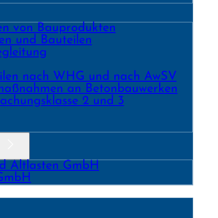
ren von Bauprodukten
en und Bau­teilen
gleitung
­teilen nach WHG und nach AwSV
­maß­nahmen an Beton­bau­werken
achungs­klasse 2 und 3
nd Altlasten GmbH
 GmbH