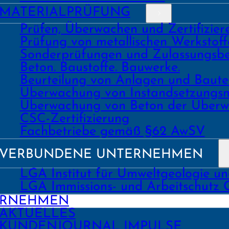
MATERIAL­PRÜFUNG
Prüfen, Überwachen und Zertifizie
Prüfung von metallischen Werk­stoff
Sonder­prüfungen und Zulassungs­be
Beton. Bau­stoffe. Bau­werke.
Beurtei­lung von Anlagen und Bau
Über­wachung von Instand­setzungs
Über­wachung von Beton der Über­w
CSC-Zertifizierung
Fach­­betriebe gemäß §62 AwSV
VERBUNDENE UNTERNEHMEN
LGA Institut für Umweltgeologie u
LGA Immissions- und Arbeitschutz
ERNEHMEN
AKTUELLES
KUNDEN­JOURNAL IMPULSE