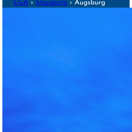
LGA
›
Standorte
›
Augsburg