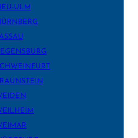
NEU-ULM
NÜRNBERG
ASSAU
EGENS­BURG
CHWEIN­FURT
RAUNSTEIN
WEIDEN
EILHEIM
WEIMAR