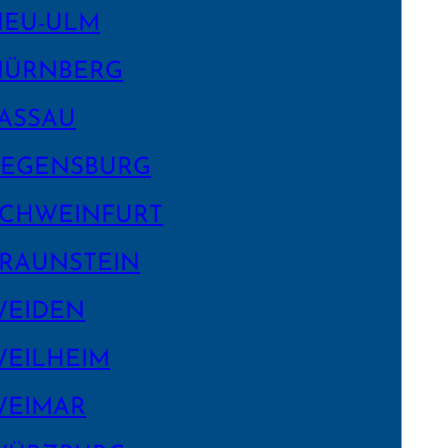
NEU-ULM
NÜRNBERG
ASSAU
EGENS­BURG
CHWEIN­FURT
RAUNSTEIN
WEIDEN
EILHEIM
WEIMAR