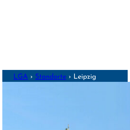
WEILHEIM
WEIMAR
WÜRZBURG
NZEN
LGA
›
Standorte
›
Leipzig