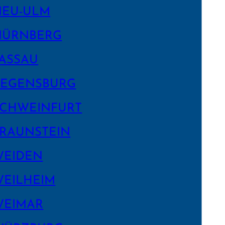
NEU-ULM
NÜRNBERG
ASSAU
EGENS­BURG
CHWEIN­FURT
RAUNSTEIN
WEIDEN
EILHEIM
WEIMAR