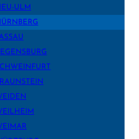
NEU-ULM
NÜRNBERG
ASSAU
EGENS­BURG
CHWEIN­FURT
RAUNSTEIN
WEIDEN
EILHEIM
WEIMAR