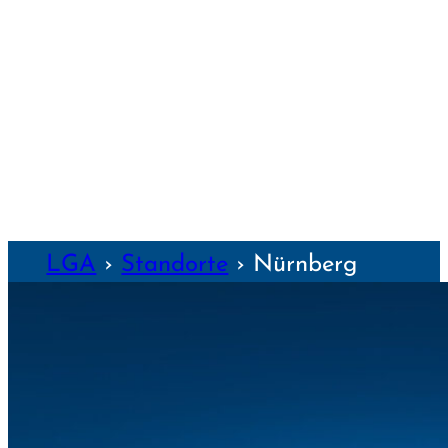
WEILHEIM
WEIMAR
WÜRZBURG
NZEN
LGA
›
Standorte
›
Nürnberg