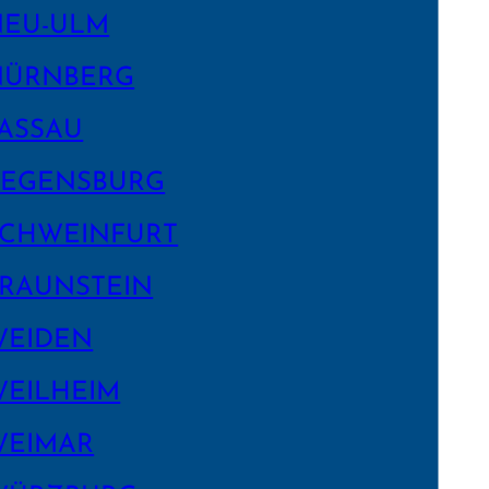
NEU-ULM
NÜRNBERG
ASSAU
EGENS­BURG
CHWEIN­FURT
RAUNSTEIN
WEIDEN
EILHEIM
WEIMAR