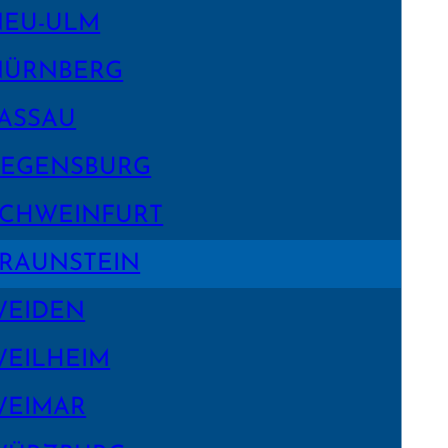
NEU-ULM
NÜRNBERG
ASSAU
EGENS­BURG
CHWEIN­FURT
RAUNSTEIN
WEIDEN
EILHEIM
WEIMAR