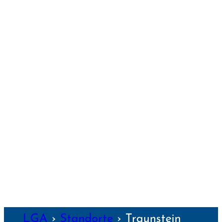
G
NEU-ULM
NÜRNBERG
PASSAU
REGENS­BURG
SCHWEIN­FURT
TRAUNSTEIN
WEIDEN
WEILHEIM
WEIMAR
WÜRZBURG
NZEN
LGA
›
Standorte
›
Traunstein