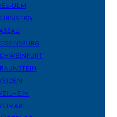
NEU-ULM
NÜRNBERG
ASSAU
EGENS­BURG
CHWEIN­FURT
RAUNSTEIN
WEIDEN
EILHEIM
WEIMAR