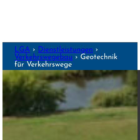
NZEN
LGA
›
Dienst­leis­tungen
›
Verkehrs­wegebau
›
Geo­technik
für Verkehrs­wege
GEO­TECHNIK FÜR
VERKEHRS­WEGE