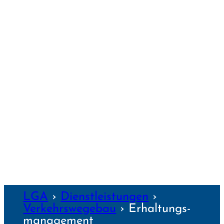
PASSAU
REGENS­BURG
SCHWEIN­FURT
TRAUNSTEIN
WEIDEN
WEILHEIM
WEIMAR
WÜRZBURG
NZEN
LGA
›
Dienst­leis­tungen
›
Verkehrs­wegebau
›
Erhaltungs­
manage­ment