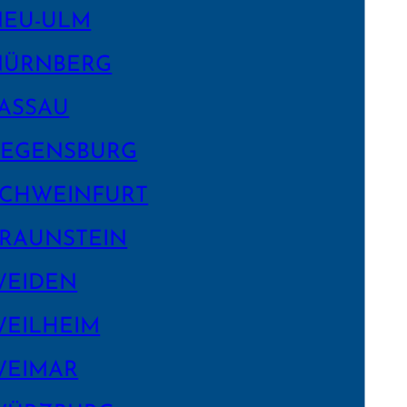
NEU-ULM
NÜRNBERG
ASSAU
EGENS­BURG
CHWEIN­FURT
RAUNSTEIN
WEIDEN
EILHEIM
WEIMAR