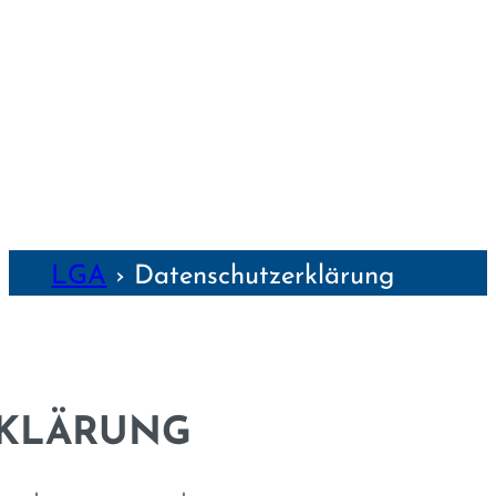
WEIMAR
WÜRZBURG
NZEN
LGA
›
Datenschutz­erklärung
RKLÄRUNG