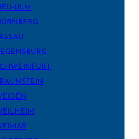
NEU-ULM
NÜRNBERG
ASSAU
EGENS­BURG
CHWEIN­FURT
RAUNSTEIN
WEIDEN
EILHEIM
WEIMAR