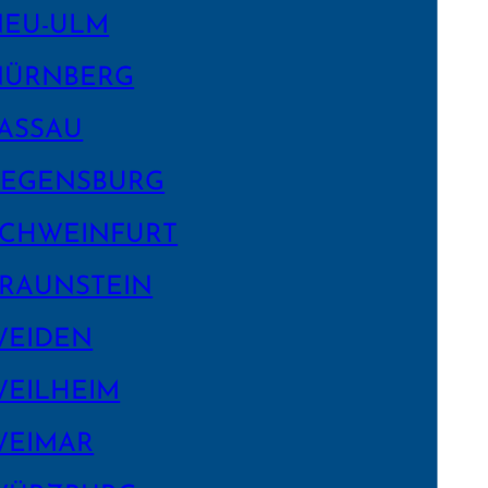
NEU-ULM
NÜRNBERG
ASSAU
EGENS­BURG
CHWEIN­FURT
RAUNSTEIN
WEIDEN
EILHEIM
WEIMAR