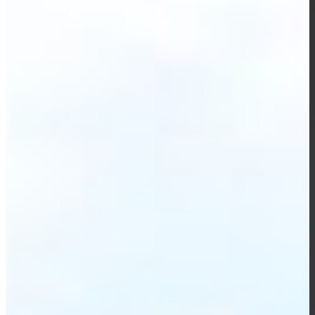
ANLAGEN UND BAU­
TEILEN NACH WHG
UND NACH AWSV