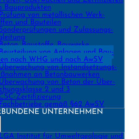
n Bauprodukten
Prüfung von metallischen Werk­
ffen und Bau­teilen
Sonder­prüfungen und Zulassungs­
gleitung
Beton. Bau­stoffe. Bau­werke.
Beurtei­lung von Anlagen und Bau­
ilen nach WHG und nach AwSV
Über­wachung von Instand­setzungs­
ß­nahmen an Beton­bau­werken
Über­wachung von Beton der Über­
chungs­klasse 2 und 3
CSC-Zertifizierung
Fach­­betriebe gemäß §62 AwSV
RBUNDENE UNTERNEHMEN
LGA Institut für Umweltgeologie und