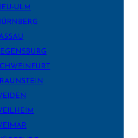
NEU-ULM
NÜRNBERG
ASSAU
EGENS­BURG
CHWEIN­FURT
RAUNSTEIN
WEIDEN
EILHEIM
WEIMAR