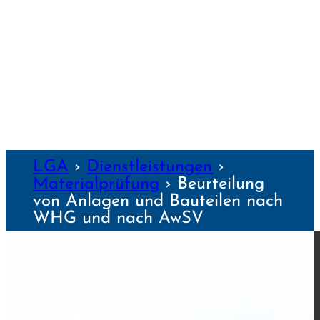
WÜRZBURG
NZEN
LGA
›
Dienst­leis­tungen
›
Material­prüfung
›
Beurtei­lung
von Anlagen und Bau­teilen nach
WHG und nach AwSV
BEURTEI­LUNG VON