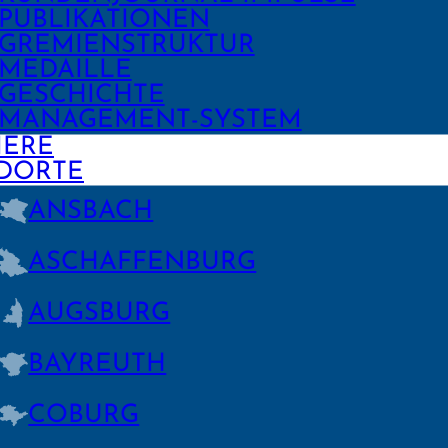
PUBLIKA­TIONEN
GREMIEN­STRUKTUR
MEDAILLE
GESCHICHTE
MANAGE­MENT-SYSTEM
IERE
DORTE
ANSBACH
ASCHAFFEN­BURG
AUGSBURG
BAYREUTH
COBURG