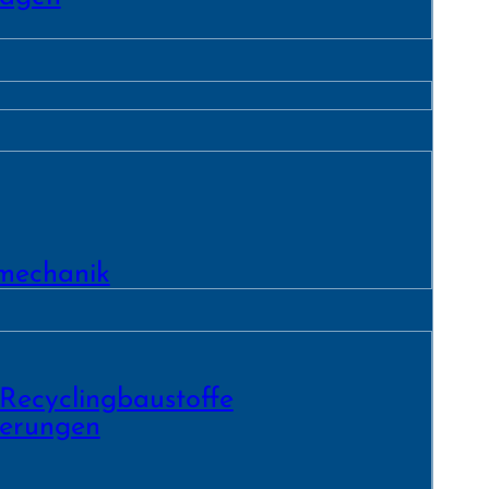
­mechanik
 Recycling­baustoffe
ierungen