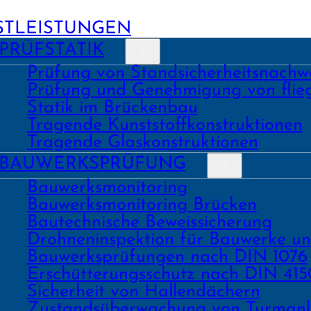
STLEISTUNGEN
PRÜFSTATIK
Prüfung von Stand­sicher­heits­nach­w
Prüfung und Geneh­migung von fli
Statik im Brückenbau
Tragende Kunst­stoff­konstruk­tionen
Tragende Glas­konstruk­tionen
BAU­WERKS­PRÜFUNG
Bauwerks­monitoring
Bauwerks­monitoring Brücken
Bau­tech­nische Beweis­sicherung
Drohnen­inspektion für Bauwerke u
Bau­werks­prüfungen nach DIN 1076
Erschüt­terungs­schutz nach DIN 415
Sicher­heit von Hallen­dächern
Zustands­überwachung von Turm­an