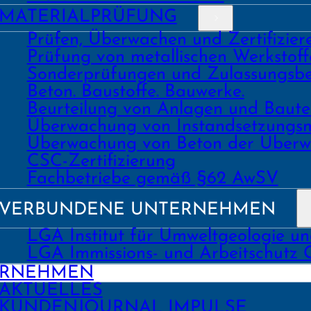
MATERIAL­PRÜFUNG
Prüfen, Überwachen und Zertifizie
Prüfung von metallischen Werk­stoff
Sonder­prüfungen und Zulassungs­be
Beton. Bau­stoffe. Bau­werke.
Beurtei­lung von Anlagen und Bau
Über­wachung von Instand­setzungs
Über­wachung von Beton der Über­w
CSC-Zertifizierung
Fach­­betriebe gemäß §62 AwSV
VERBUNDENE UNTERNEHMEN
LGA Institut für Umweltgeologie u
LGA Immissions- und Arbeitschutz
ERNEHMEN
AKTUELLES
KUNDEN­JOURNAL IMPULSE