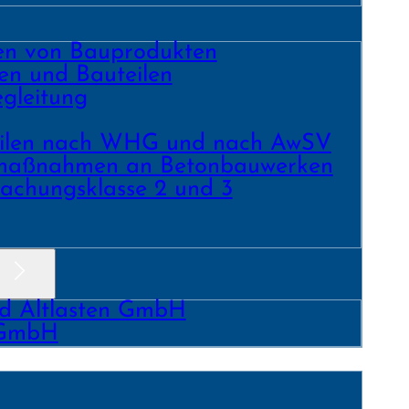
ren von Bauprodukten
en und Bau­teilen
gleitung
­teilen nach WHG und nach AwSV
­maß­nahmen an Beton­bau­werken
achungs­klasse 2 und 3
nd Altlasten GmbH
 GmbH