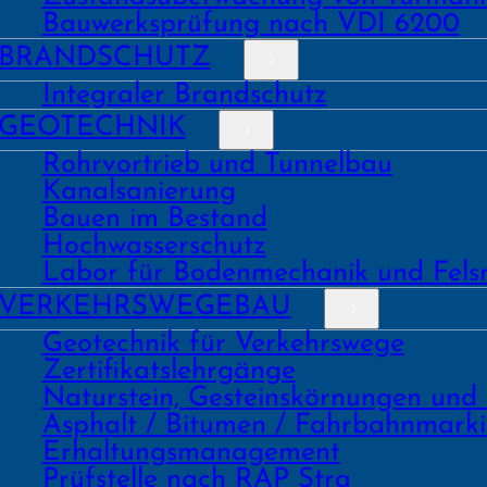
Bauwerks­prüfung nach VDI 6200
BRAND­SCHUTZ
Integraler Brandschutz
GEO­TECHNIK
Rohrvortrieb und Tunnelbau
Kanal­sanierung
Bauen im Bestand
Hochwasser­schutz
Labor für Boden­mechanik und Fels
VERKEHRS­WEGEBAU
Geo­technik für Verkehrs­wege
Zertifikats­lehrgänge
Natur­stein, Gesteins­kör­nungen und
Asphalt / Bitumen / Fahrbahnmark
Erhaltungs­manage­ment
Prüf­stelle nach RAP Stra