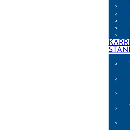
KARR
STAN