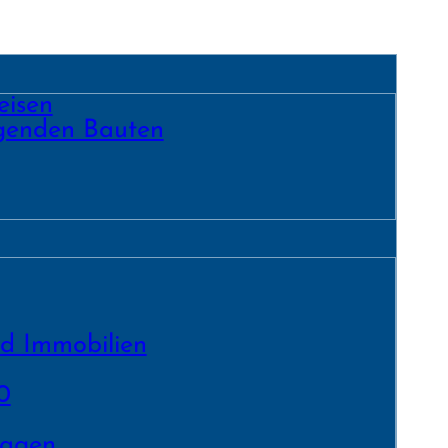
eisen
egenden Bauten
nd Immobilien
0
lagen