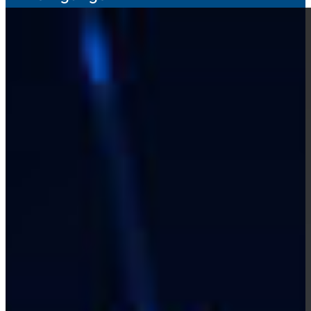
ZERTIFIKATS­
LEHRGÄNGE