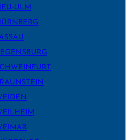
NEU-ULM
NÜRNBERG
ASSAU
EGENS­BURG
CHWEIN­FURT
RAUNSTEIN
WEIDEN
EILHEIM
WEIMAR