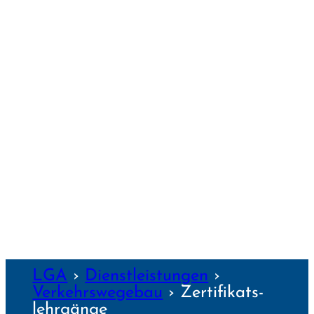
PASSAU
REGENS­BURG
SCHWEIN­FURT
TRAUNSTEIN
WEIDEN
WEILHEIM
WEIMAR
WÜRZBURG
NZEN
LGA
›
Dienst­leis­tungen
›
Verkehrs­wegebau
›
Zertifikats­
lehrgänge