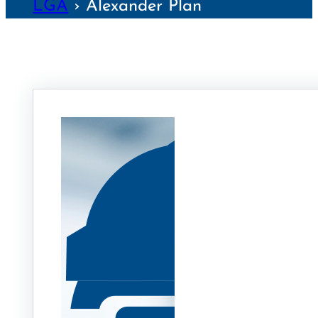
LGA
›
Alexander Plan