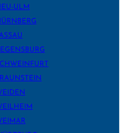
NEU-ULM
NÜRNBERG
ASSAU
EGENS­BURG
CHWEIN­FURT
RAUNSTEIN
WEIDEN
EILHEIM
WEIMAR