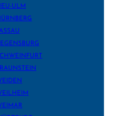
NEU-ULM
NÜRNBERG
ASSAU
EGENS­BURG
CHWEIN­FURT
RAUNSTEIN
WEIDEN
EILHEIM
WEIMAR