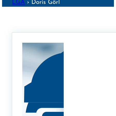
LGA
›
Doris Görl