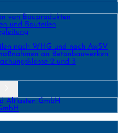
ren von Bauprodukten
en und Bau­teilen
gleitung
­teilen nach WHG und nach AwSV
­maß­nahmen an Beton­bau­werken
achungs­klasse 2 und 3
nd Altlasten GmbH
 GmbH