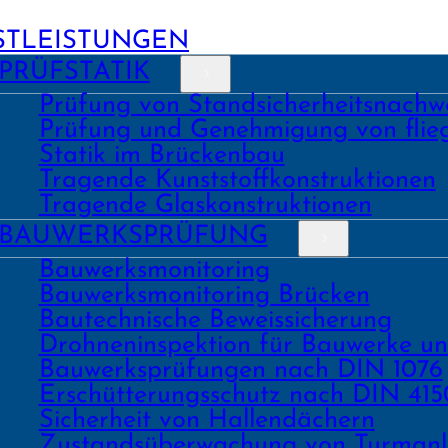
STLEISTUNGEN
PRÜFSTATIK
Prüfung von Stand­sicher­heits­nach­w
Prüfung und Geneh­migung von fli
Statik im Brückenbau
Tragende Kunst­stoff­konstruk­tionen
Tragende Glas­konstruk­tionen
BAU­WERKS­PRÜFUNG
Bauwerks­monitoring
Bauwerks­monitoring Brücken
Bau­tech­nische Beweis­sicherung
Drohnen­inspektion für Bauwerke u
Bau­werks­prüfungen nach DIN 1076
Erschüt­terungs­schutz nach DIN 415
Sicher­heit von Hallen­dächern
Zustands­überwachung von Turm­an