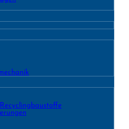
­mechanik
 Recycling­baustoffe
ierungen