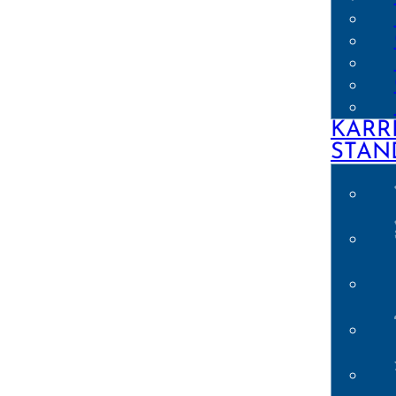
KARR
STAN