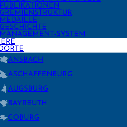
PUBLIKA­TIONEN
GREMIEN­STRUKTUR
MEDAILLE
GESCHICHTE
MANAGE­MENT-SYSTEM
IERE
DORTE
ANSBACH
ASCHAFFEN­BURG
AUGSBURG
BAYREUTH
COBURG