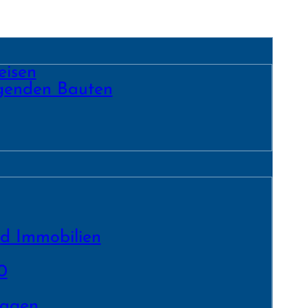
eisen
egenden Bauten
nd Immobilien
0
lagen