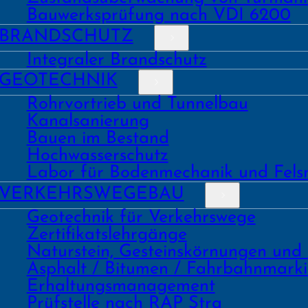
Bauwerks­prüfung nach VDI 6200
BRAND­SCHUTZ
Integraler Brandschutz
GEO­TECHNIK
Rohrvortrieb und Tunnelbau
Kanal­sanierung
Bauen im Bestand
Hochwasser­schutz
Labor für Boden­mechanik und Fels
VERKEHRS­WEGEBAU
Geo­technik für Verkehrs­wege
Zertifikats­lehrgänge
Natur­stein, Gesteins­kör­nungen und
Asphalt / Bitumen / Fahrbahnmark
Erhaltungs­manage­ment
Prüf­stelle nach RAP Stra