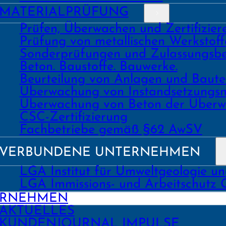
MATERIAL­PRÜFUNG
Prüfen, Überwachen und Zertifizie
Prüfung von metallischen Werk­stoff
Sonder­prüfungen und Zulassungs­be
Beton. Bau­stoffe. Bau­werke.
Beurtei­lung von Anlagen und Bau
Über­wachung von Instand­setzungs
Über­wachung von Beton der Über­w
CSC-Zertifizierung
Fach­­betriebe gemäß §62 AwSV
VERBUNDENE UNTERNEHMEN
LGA Institut für Umweltgeologie u
LGA Immissions- und Arbeitschutz
ERNEHMEN
AKTUELLES
KUNDEN­JOURNAL IMPULSE