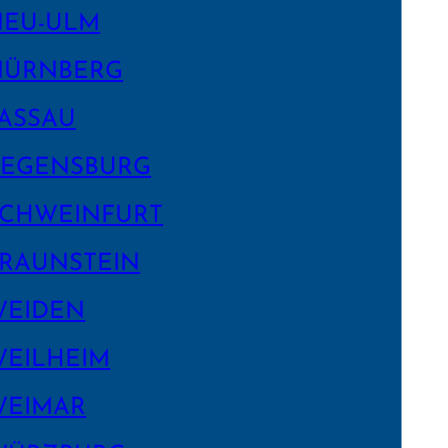
NEU-ULM
NÜRNBERG
ASSAU
EGENS­BURG
CHWEIN­FURT
RAUNSTEIN
WEIDEN
EILHEIM
WEIMAR