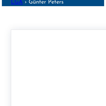
LGA
›
Günter Peters