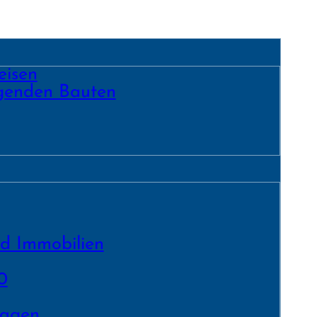
eisen
egenden Bauten
nd Immobilien
0
lagen