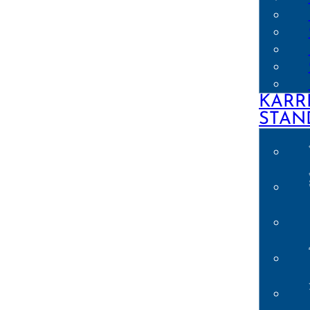
KARR
STAN