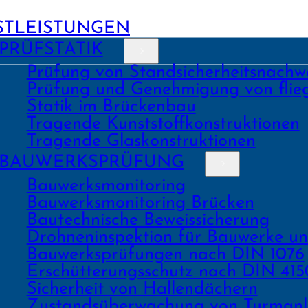
STLEISTUNGEN
PRÜFSTATIK
Prüfung von Stand­sicher­heits­nach­w
Prüfung und Geneh­migung von fli
Statik im Brückenbau
Tragende Kunst­stoff­konstruk­tionen
Tragende Glas­konstruk­tionen
BAU­WERKS­PRÜFUNG
Bauwerks­monitoring
Bauwerks­monitoring Brücken
Bau­tech­nische Beweis­sicherung
Drohnen­inspektion für Bauwerke u
Bau­werks­prüfungen nach DIN 1076
Erschüt­terungs­schutz nach DIN 415
Sicher­heit von Hallen­dächern
Zustands­überwachung von Turm­an