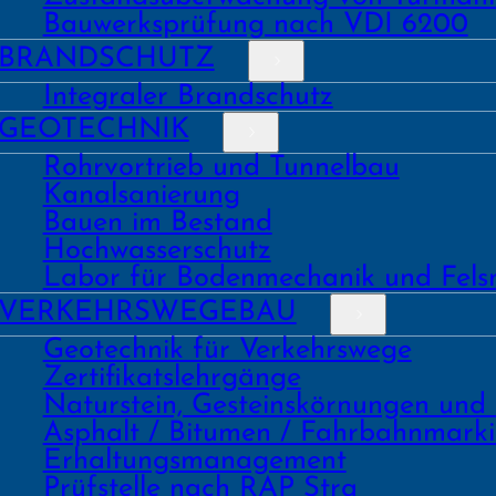
Bauwerks­prüfung nach VDI 6200
BRAND­SCHUTZ
Integraler Brandschutz
GEO­TECHNIK
Rohrvortrieb und Tunnelbau
Kanal­sanierung
Bauen im Bestand
Hochwasser­schutz
Labor für Boden­mechanik und Fels
VERKEHRS­WEGEBAU
Geo­technik für Verkehrs­wege
Zertifikats­lehrgänge
Natur­stein, Gesteins­kör­nungen und
Asphalt / Bitumen / Fahrbahnmark
Erhaltungs­manage­ment
Prüf­stelle nach RAP Stra