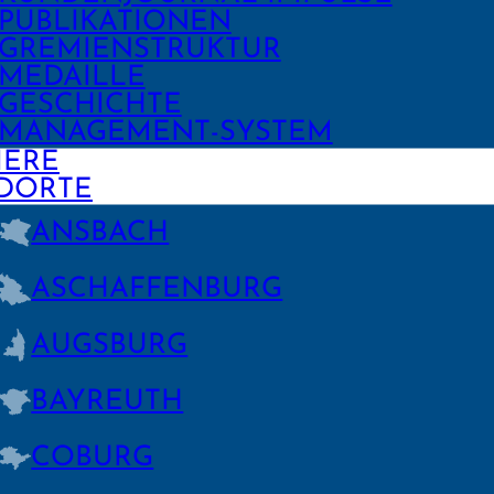
PUBLIKA­TIONEN
GREMIEN­STRUKTUR
MEDAILLE
GESCHICHTE
MANAGE­MENT-SYSTEM
IERE
DORTE
ANSBACH
ASCHAFFEN­BURG
AUGSBURG
BAYREUTH
COBURG