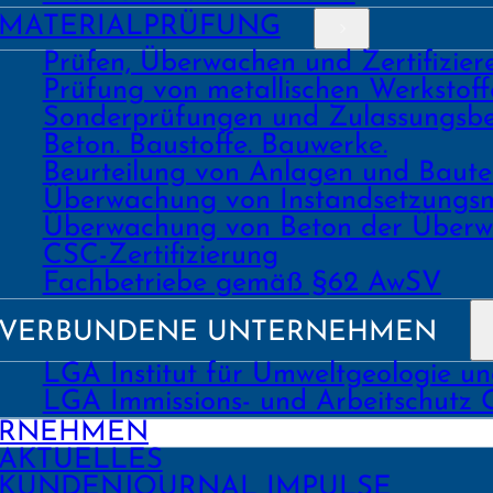
MATERIAL­PRÜFUNG
Prüfen, Überwachen und Zertifizie
Prüfung von metallischen Werk­stoff
Sonder­prüfungen und Zulassungs­be
Beton. Bau­stoffe. Bau­werke.
Beurtei­lung von Anlagen und Bau
Über­wachung von Instand­setzungs
Über­wachung von Beton der Über­w
CSC-Zertifizierung
Fach­­betriebe gemäß §62 AwSV
VERBUNDENE UNTERNEHMEN
LGA Institut für Umweltgeologie u
LGA Immissions- und Arbeitschutz
ERNEHMEN
AKTUELLES
KUNDEN­JOURNAL IMPULSE