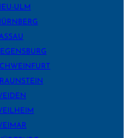
NEU-ULM
NÜRNBERG
ASSAU
EGENS­BURG
CHWEIN­FURT
RAUNSTEIN
WEIDEN
EILHEIM
WEIMAR