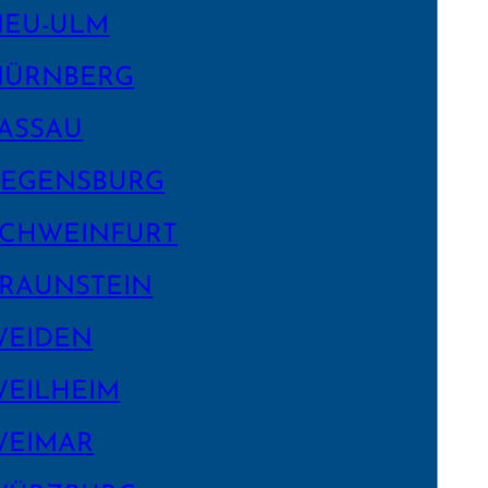
NEU-ULM
NÜRNBERG
ASSAU
EGENS­BURG
CHWEIN­FURT
RAUNSTEIN
WEIDEN
EILHEIM
WEIMAR