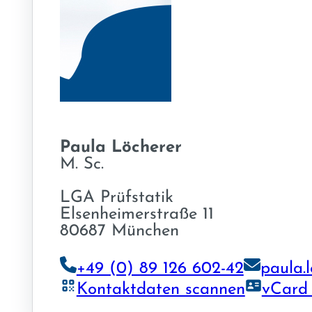
Paula Löcherer
M. Sc.
LGA Prüfstatik
Elsenheimerstraße 11
80687 München
+49 (0) 89 126 602-42
paula.
Kontaktdaten scannen
vCard 