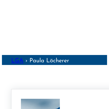
WEIMAR
WÜRZBURG
NZEN
LGA
›
Paula Löcherer