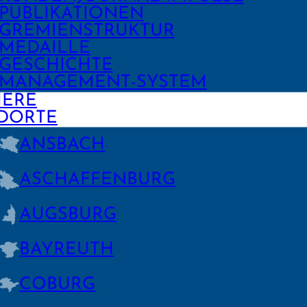
PUBLIKA­TIONEN
GREMIEN­STRUKTUR
MEDAILLE
GESCHICHTE
MANAGE­MENT-SYSTEM
IERE
DORTE
ANSBACH
ASCHAFFEN­BURG
AUGSBURG
BAYREUTH
COBURG