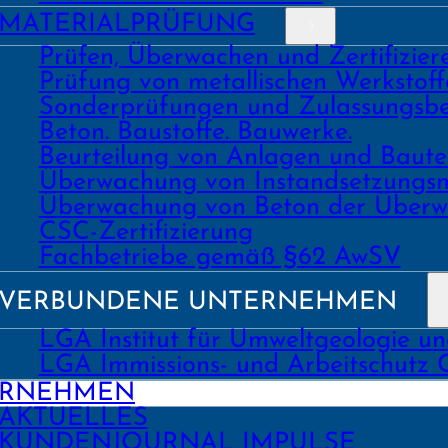
MATERIAL­PRÜFUNG
Prüfen, Überwachen und Zertifizie
Prüfung von metallischen Werk­stoff
Sonder­prüfungen und Zulassungs­be
Beton. Bau­stoffe. Bau­werke.
Beurtei­lung von Anlagen und Bau
Über­wachung von Instand­setzungs
Über­wachung von Beton der Über­w
CSC-Zertifizierung
Fach­­betriebe gemäß §62 AwSV
VERBUNDENE UNTERNEHMEN
LGA Institut für Umweltgeologie u
LGA Immissions- und Arbeitschutz
ERNEHMEN
AKTUELLES
KUNDEN­JOURNAL IMPULSE