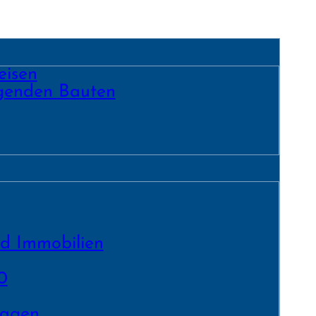
eisen
egenden Bauten
nd Immobilien
0
lagen