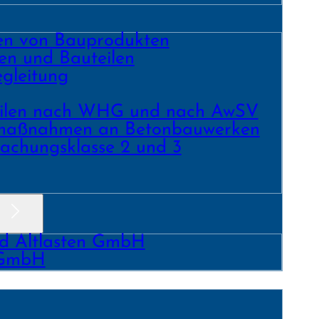
ren von Bauprodukten
en und Bau­teilen
gleitung
­teilen nach WHG und nach AwSV
­maß­nahmen an Beton­bau­werken
achungs­klasse 2 und 3
nd Altlasten GmbH
 GmbH