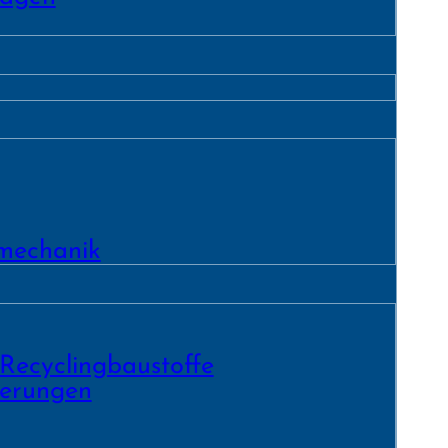
­mechanik
 Recycling­baustoffe
ierungen