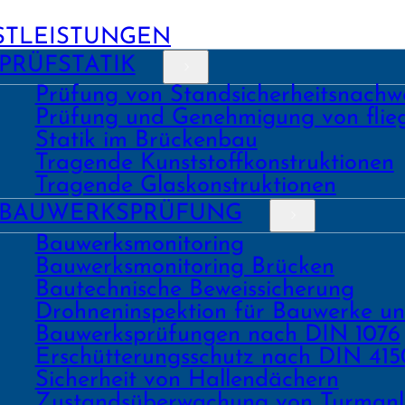
STLEISTUNGEN
PRÜFSTATIK
Prüfung von Stand­sicher­heits­nach­w
Prüfung und Geneh­migung von fli
Statik im Brückenbau
Tragende Kunst­stoff­konstruk­tionen
Tragende Glas­konstruk­tionen
BAU­WERKS­PRÜFUNG
Bauwerks­monitoring
Bauwerks­monitoring Brücken
Bau­tech­nische Beweis­sicherung
Drohnen­inspektion für Bauwerke u
Bau­werks­prüfungen nach DIN 1076
Erschüt­terungs­schutz nach DIN 415
Sicher­heit von Hallen­dächern
Zustands­überwachung von Turm­an