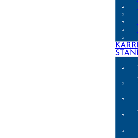
KARR
STAN