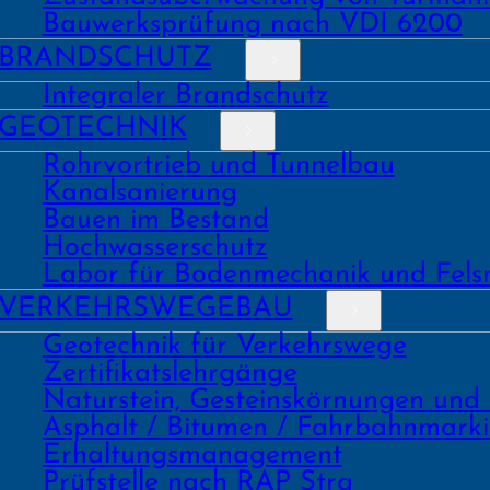
Bauwerks­prüfung nach VDI 6200
BRAND­SCHUTZ
Integraler Brandschutz
GEO­TECHNIK
Rohrvortrieb und Tunnelbau
Kanal­sanierung
Bauen im Bestand
Hochwasser­schutz
Labor für Boden­mechanik und Fels
VERKEHRS­WEGEBAU
Geo­technik für Verkehrs­wege
Zertifikats­lehrgänge
Natur­stein, Gesteins­kör­nungen und
Asphalt / Bitumen / Fahrbahnmark
Erhaltungs­manage­ment
Prüf­stelle nach RAP Stra