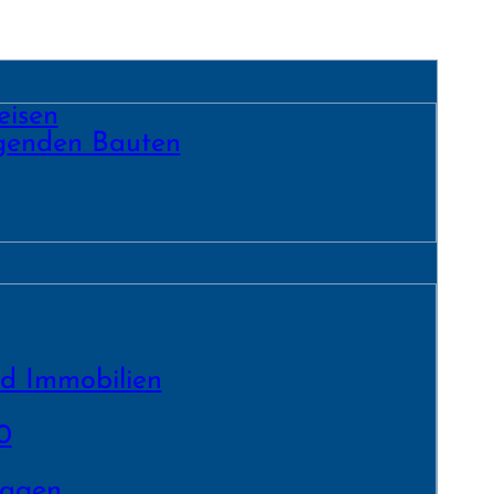
eisen
egenden Bauten
nd Immobilien
0
lagen