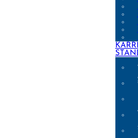
KARR
STAN