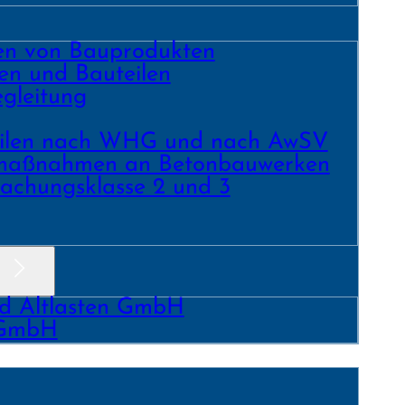
ren von Bauprodukten
en und Bau­teilen
gleitung
­teilen nach WHG und nach AwSV
­maß­nahmen an Beton­bau­werken
achungs­klasse 2 und 3
nd Altlasten GmbH
 GmbH