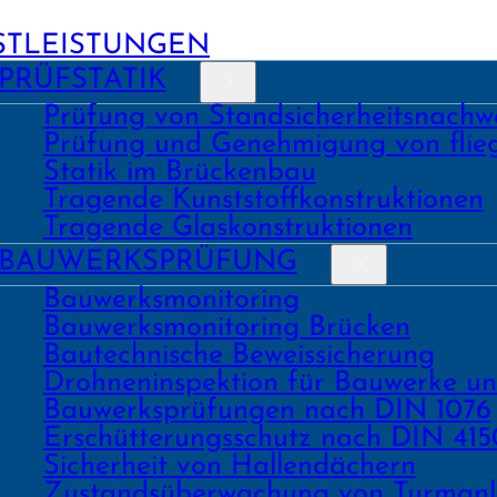
STLEISTUNGEN
PRÜFSTATIK
Prüfung von Stand­sicher­heits­nach­w
Prüfung und Geneh­migung von fli
Statik im Brückenbau
Tragende Kunst­stoff­konstruk­tionen
Tragende Glas­konstruk­tionen
BAU­WERKS­PRÜFUNG
Bauwerks­monitoring
Bauwerks­monitoring Brücken
Bau­tech­nische Beweis­sicherung
Drohnen­inspektion für Bauwerke u
Bau­werks­prüfungen nach DIN 1076
Erschüt­terungs­schutz nach DIN 415
Sicher­heit von Hallen­dächern
Zustands­überwachung von Turm­an