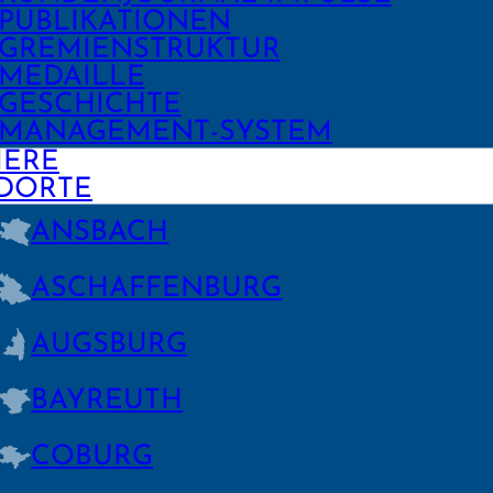
PUBLIKA­TIONEN
GREMIEN­STRUKTUR
MEDAILLE
GESCHICHTE
MANAGE­MENT-SYSTEM
IERE
DORTE
ANSBACH
ASCHAFFEN­BURG
AUGSBURG
BAYREUTH
COBURG