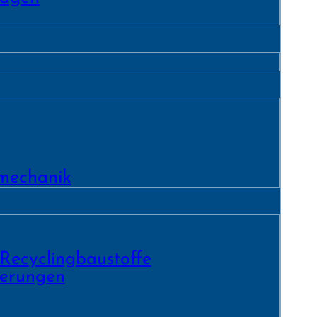
­mechanik
 Recycling­baustoffe
ierungen