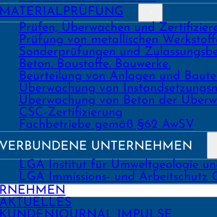
MATERIAL­PRÜFUNG
Prüfen, Überwachen und Zertifizie
Prüfung von metallischen Werk­stoff
Sonder­prüfungen und Zulassungs­be
Beton. Bau­stoffe. Bau­werke.
Beurtei­lung von Anlagen und Bau
Über­wachung von Instand­setzungs
Über­wachung von Beton der Über­w
CSC-Zertifizierung
Fach­­betriebe gemäß §62 AwSV
VERBUNDENE UNTERNEHMEN
LGA Institut für Umweltgeologie u
LGA Immissions- und Arbeitschutz
ERNEHMEN
AKTUELLES
KUNDEN­JOURNAL IMPULSE