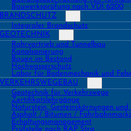
Bauwerks­prüfung nach VDI 6200
BRAND­SCHUTZ
Integraler Brandschutz
GEO­TECHNIK
Rohrvortrieb und Tunnelbau
Kanal­sanierung
Bauen im Bestand
Hochwasser­schutz
Labor für Boden­mechanik und Fels
VERKEHRS­WEGEBAU
Geo­technik für Verkehrs­wege
Zertifikats­lehrgänge
Natur­stein, Gesteins­kör­nungen und
Asphalt / Bitumen / Fahrbahnmark
Erhaltungs­manage­ment
Prüf­stelle nach RAP Stra