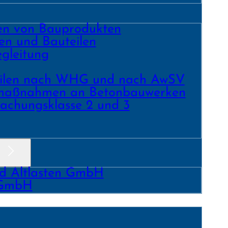
ren von Bauprodukten
en und Bau­teilen
gleitung
­teilen nach WHG und nach AwSV
­maß­nahmen an Beton­bau­werken
achungs­klasse 2 und 3
nd Altlasten GmbH
 GmbH