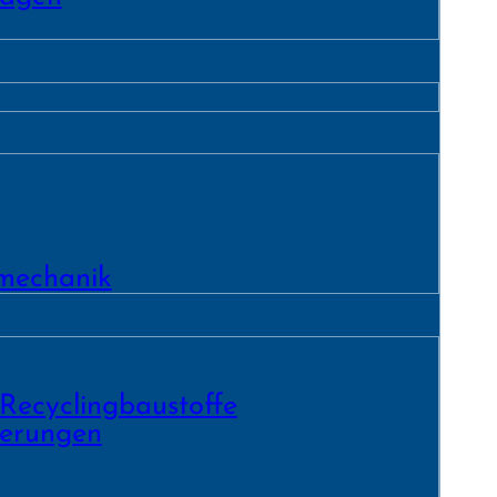
­mechanik
 Recycling­baustoffe
ierungen