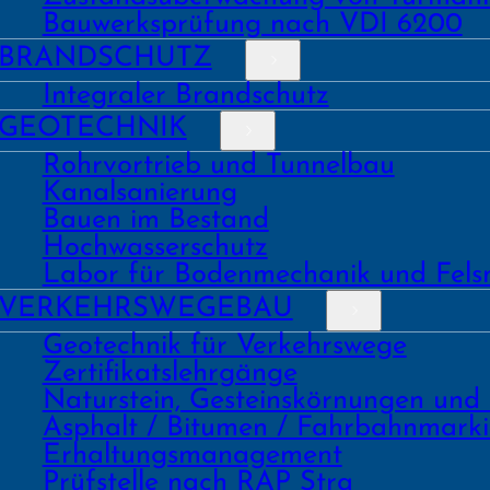
Bauwerks­prüfung nach VDI 6200
BRAND­SCHUTZ
Integraler Brandschutz
GEO­TECHNIK
Rohrvortrieb und Tunnelbau
Kanal­sanierung
Bauen im Bestand
Hochwasser­schutz
Labor für Boden­mechanik und Fels
VERKEHRS­WEGEBAU
Geo­technik für Verkehrs­wege
Zertifikats­lehrgänge
Natur­stein, Gesteins­kör­nungen und
Asphalt / Bitumen / Fahrbahnmark
Erhaltungs­manage­ment
Prüf­stelle nach RAP Stra