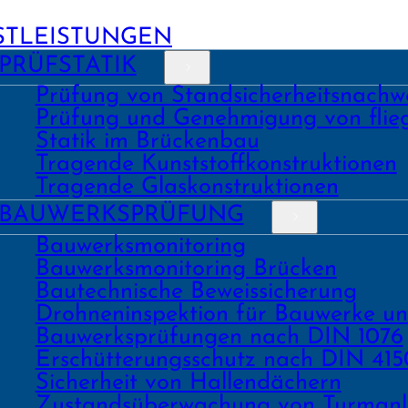
STLEISTUNGEN
PRÜFSTATIK
Prüfung von Stand­sicher­heits­nach­w
Prüfung und Geneh­migung von fli
Statik im Brückenbau
Tragende Kunst­stoff­konstruk­tionen
Tragende Glas­konstruk­tionen
BAU­WERKS­PRÜFUNG
Bauwerks­monitoring
Bauwerks­monitoring Brücken
Bau­tech­nische Beweis­sicherung
Drohnen­inspektion für Bauwerke u
Bau­werks­prüfungen nach DIN 1076
Erschüt­terungs­schutz nach DIN 415
Sicher­heit von Hallen­dächern
Zustands­überwachung von Turm­an