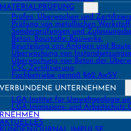
MATERIAL­PRÜFUNG
Prüfen, Überwachen und Zertifizie
Prüfung von metallischen Werk­stoff
Sonder­prüfungen und Zulassungs­be
Beton. Bau­stoffe. Bau­werke.
Beurtei­lung von Anlagen und Bau
Über­wachung von Instand­setzungs
Über­wachung von Beton der Über­w
CSC-Zertifizierung
Fach­­betriebe gemäß §62 AwSV
VERBUNDENE UNTERNEHMEN
LGA Institut für Umweltgeologie u
LGA Immissions- und Arbeitschutz
ERNEHMEN
AKTUELLES
KUNDEN­JOURNAL IMPULSE