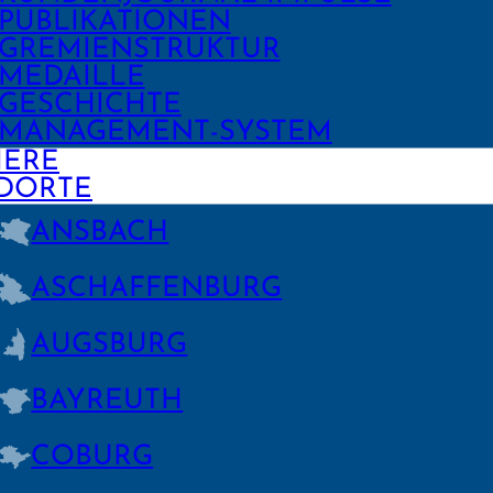
PUBLIKA­TIONEN
GREMIEN­STRUKTUR
MEDAILLE
GESCHICHTE
MANAGE­MENT-SYSTEM
IERE
DORTE
ANSBACH
ASCHAFFEN­BURG
AUGSBURG
BAYREUTH
COBURG