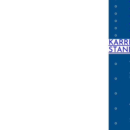
KARR
STAN