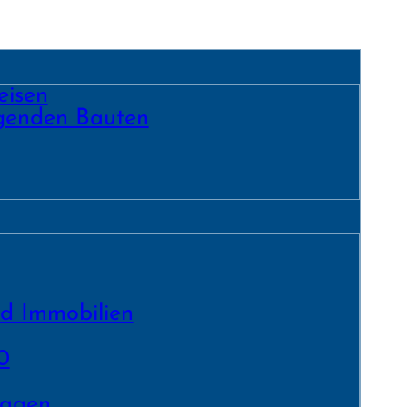
eisen
egenden Bauten
nd Immobilien
0
lagen