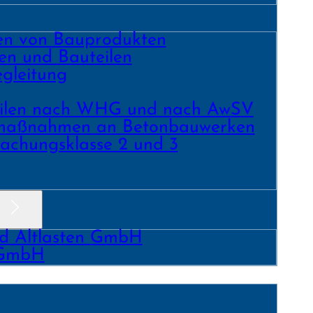
ren von Bauprodukten
en und Bau­teilen
gleitung
­teilen nach WHG und nach AwSV
­maß­nahmen an Beton­bau­werken
achungs­klasse 2 und 3
nd Altlasten GmbH
 GmbH