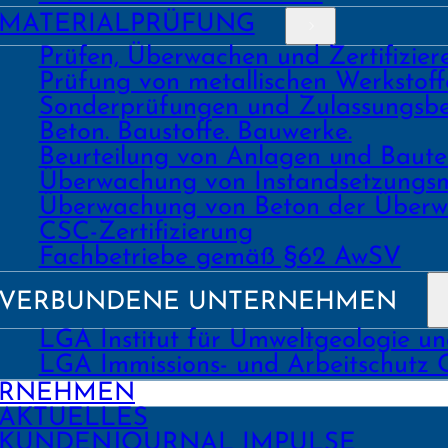
MATERIAL­PRÜFUNG
Prüfen, Überwachen und Zertifizie
Prüfung von metallischen Werk­stoff
Sonder­prüfungen und Zulassungs­be
Beton. Bau­stoffe. Bau­werke.
Beurtei­lung von Anlagen und Bau
Über­wachung von Instand­setzungs
Über­wachung von Beton der Über­w
CSC-Zertifizierung
Fach­­betriebe gemäß §62 AwSV
VERBUNDENE UNTERNEHMEN
LGA Institut für Umweltgeologie u
LGA Immissions- und Arbeitschutz
ERNEHMEN
AKTUELLES
KUNDEN­JOURNAL IMPULSE