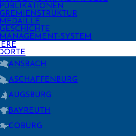
PUBLIKA­TIONEN
GREMIEN­STRUKTUR
MEDAILLE
GESCHICHTE
MANAGE­MENT-SYSTEM
IERE
DORTE
ANSBACH
ASCHAFFEN­BURG
AUGSBURG
BAYREUTH
COBURG