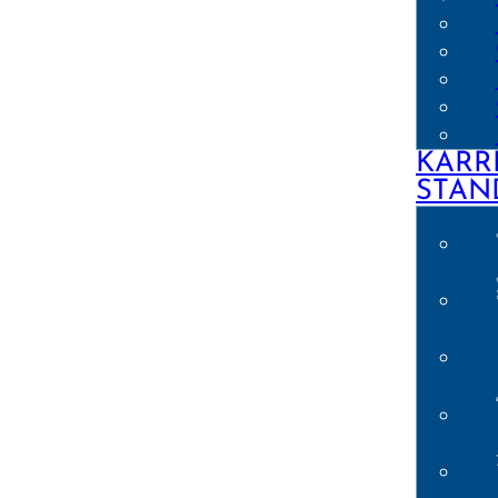
KARR
STAN