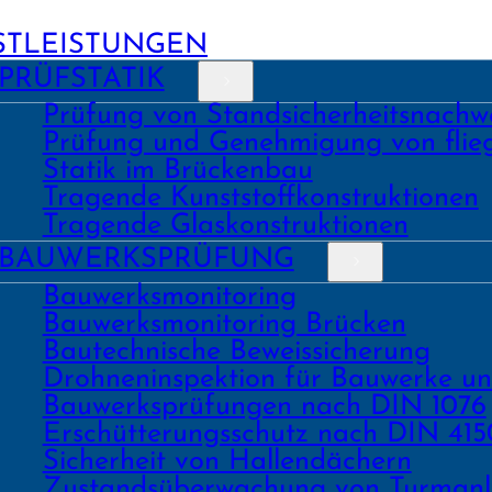
STLEISTUNGEN
PRÜFSTATIK
Prüfung von Stand­sicher­heits­nach­w
Prüfung und Geneh­migung von fli
Statik im Brückenbau
Tragende Kunst­stoff­konstruk­tionen
Tragende Glas­konstruk­tionen
BAU­WERKS­PRÜFUNG
Bauwerks­monitoring
Bauwerks­monitoring Brücken
Bau­tech­nische Beweis­sicherung
Drohnen­inspektion für Bauwerke u
Bau­werks­prüfungen nach DIN 1076
Erschüt­terungs­schutz nach DIN 415
Sicher­heit von Hallen­dächern
Zustands­überwachung von Turm­an