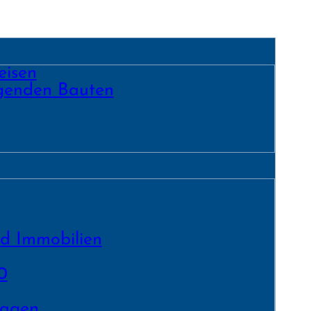
eisen
egenden Bauten
nd Immobilien
0
lagen