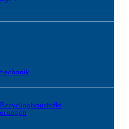
­mechanik
 Recycling­baustoffe
ierungen