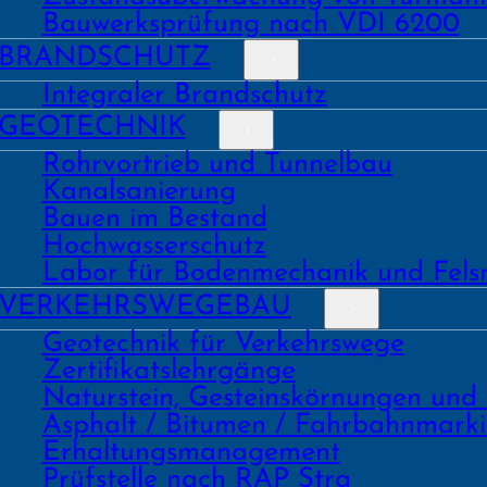
Bauwerks­prüfung nach VDI 6200
BRAND­SCHUTZ
Integraler Brandschutz
GEO­TECHNIK
Rohrvortrieb und Tunnelbau
Kanal­sanierung
Bauen im Bestand
Hochwasser­schutz
Labor für Boden­mechanik und Fels
VERKEHRS­WEGEBAU
Geo­technik für Verkehrs­wege
Zertifikats­lehrgänge
Natur­stein, Gesteins­kör­nungen und
Asphalt / Bitumen / Fahrbahnmark
Erhaltungs­manage­ment
Prüf­stelle nach RAP Stra