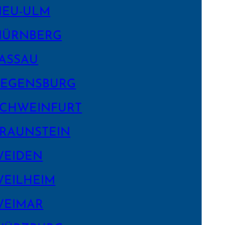
NEU-ULM
NÜRNBERG
ASSAU
EGENS­BURG
CHWEIN­FURT
RAUNSTEIN
WEIDEN
EILHEIM
WEIMAR