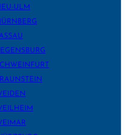
NEU-ULM
NÜRNBERG
ASSAU
EGENS­BURG
CHWEIN­FURT
RAUNSTEIN
WEIDEN
EILHEIM
WEIMAR