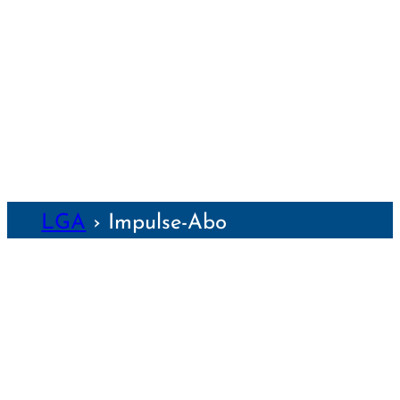
WEIMAR
WÜRZBURG
NZEN
LGA
›
Impulse-Abo