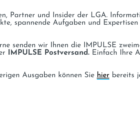
en, Partner und Insider der LGA. Informa
ekte, spannende Aufgaben und Expertisen
ne senden wir Ihnen die IMPULSE zweimal
er
IMPULSE Postversand.
Einfach Ihre 
erigen Ausgaben können Sie
hier
bereits j