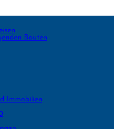
eisen
egenden Bauten
nd Immobilien
0
lagen