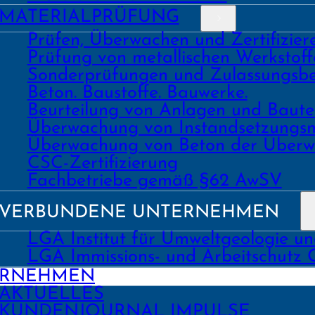
MATERIAL­PRÜFUNG
Prüfen, Überwachen und Zertifizie
Prüfung von metallischen Werk­stoff
Sonder­prüfungen und Zulassungs­be
Beton. Bau­stoffe. Bau­werke.
Beurtei­lung von Anlagen und Bau
Über­wachung von Instand­setzungs
Über­wachung von Beton der Über­w
CSC-Zertifizierung
Fach­­betriebe gemäß §62 AwSV
VERBUNDENE UNTERNEHMEN
LGA Institut für Umweltgeologie u
LGA Immissions- und Arbeitschutz
ERNEHMEN
AKTUELLES
KUNDEN­JOURNAL IMPULSE