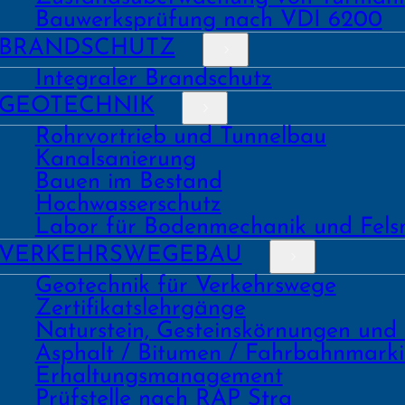
Bauwerks­prüfung nach VDI 6200
BRAND­SCHUTZ
Integraler Brandschutz
GEO­TECHNIK
Rohrvortrieb und Tunnelbau
Kanal­sanierung
Bauen im Bestand
Hochwasser­schutz
Labor für Boden­mechanik und Fels
VERKEHRS­WEGEBAU
Geo­technik für Verkehrs­wege
Zertifikats­lehrgänge
Natur­stein, Gesteins­kör­nungen und
Asphalt / Bitumen / Fahrbahnmark
Erhaltungs­manage­ment
Prüf­stelle nach RAP Stra