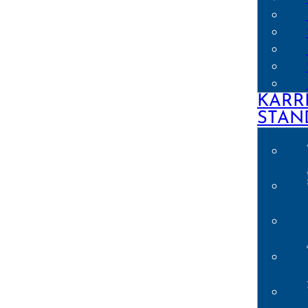
KARR
STAN