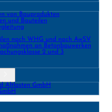
ren von Bauprodukten
en und Bau­teilen
gleitung
­teilen nach WHG und nach AwSV
­maß­nahmen an Beton­bau­werken
achungs­klasse 2 und 3
nd Altlasten GmbH
 GmbH