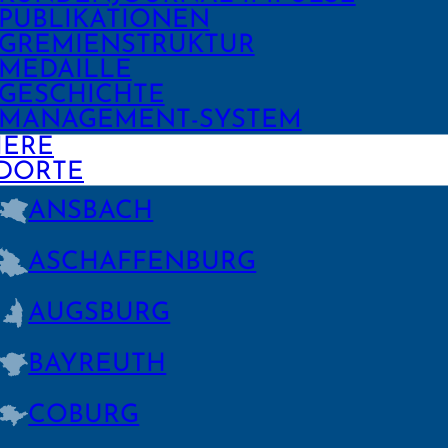
PUBLIKA­TIONEN
GREMIEN­STRUKTUR
MEDAILLE
GESCHICHTE
MANAGE­MENT-SYSTEM
IERE
DORTE
ANSBACH
ASCHAFFEN­BURG
AUGSBURG
BAYREUTH
COBURG