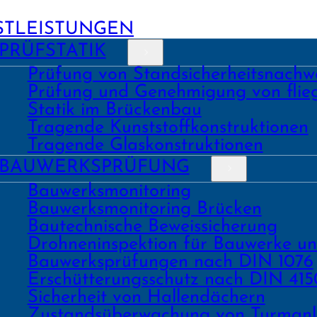
STLEISTUNGEN
PRÜFSTATIK
Prüfung von Stand­sicher­heits­nach­w
Prüfung und Geneh­migung von fli
Statik im Brückenbau
Tragende Kunst­stoff­konstruk­tionen
Tragende Glas­konstruk­tionen
BAU­WERKS­PRÜFUNG
Bauwerks­monitoring
Bauwerks­monitoring Brücken
Bau­tech­nische Beweis­sicherung
Drohnen­inspektion für Bauwerke u
Bau­werks­prüfungen nach DIN 1076
Erschüt­terungs­schutz nach DIN 415
Sicher­heit von Hallen­dächern
Zustands­überwachung von Turm­an