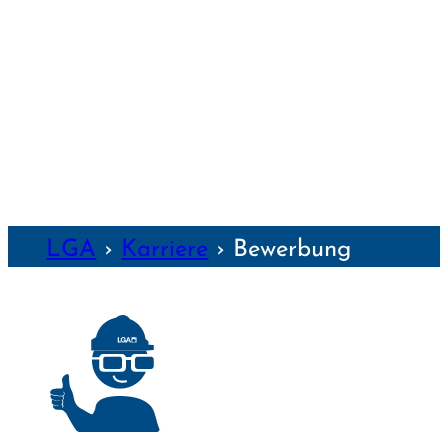
WEIMAR
WÜRZBURG
NZEN
LGA
›
Karriere
›
Bewerbung