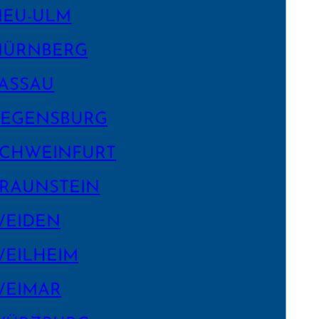
NEU-ULM
NÜRNBERG
ASSAU
EGENS­BURG
CHWEIN­FURT
RAUNSTEIN
WEIDEN
EILHEIM
WEIMAR