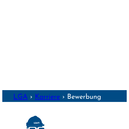
SCHWEIN­FURT
TRAUNSTEIN
WEIDEN
WEILHEIM
WEIMAR
WÜRZBURG
NZEN
LGA
›
Karriere
›
Bewerbung