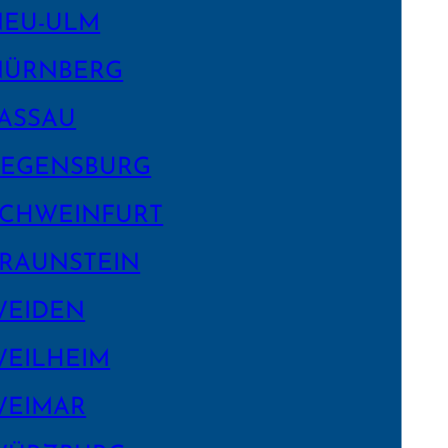
NEU-ULM
NÜRNBERG
ASSAU
EGENS­BURG
CHWEIN­FURT
RAUNSTEIN
WEIDEN
EILHEIM
WEIMAR