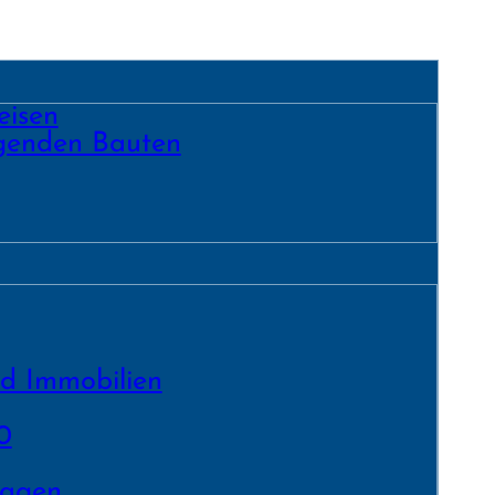
eisen
egenden Bauten
nd Immobilien
0
lagen