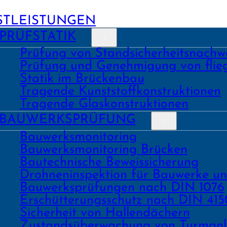
STLEISTUNGEN
PRÜFSTATIK
Prüfung von Stand­sicher­heits­nach­w
Prüfung und Geneh­migung von fli
Statik im Brückenbau
Tragende Kunst­stoff­konstruk­tionen
Tragende Glas­konstruk­tionen
BAU­WERKS­PRÜFUNG
Bauwerks­monitoring
Bauwerks­monitoring Brücken
Bau­tech­nische Beweis­sicherung
Drohnen­inspektion für Bauwerke u
Bau­werks­prüfungen nach DIN 1076
Erschüt­terungs­schutz nach DIN 415
Sicher­heit von Hallen­dächern
Zustands­überwachung von Turm­an