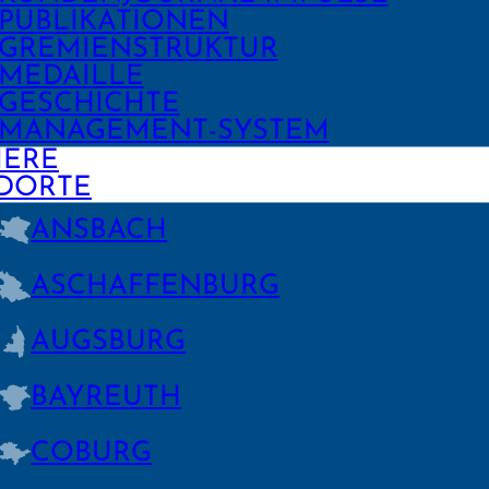
PUBLIKA­TIONEN
GREMIEN­STRUKTUR
MEDAILLE
GESCHICHTE
MANAGE­MENT-SYSTEM
IERE
DORTE
ANSBACH
ASCHAFFEN­BURG
AUGSBURG
BAYREUTH
COBURG