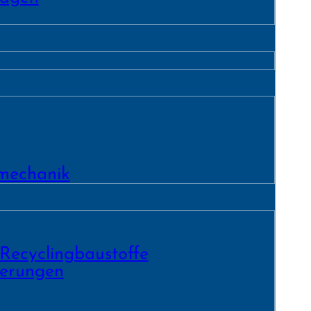
­mechanik
 Recycling­baustoffe
ierungen