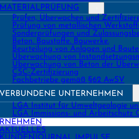
MATERIAL­PRÜFUNG
Prüfen, Überwachen und Zertifizie
Prüfung von metallischen Werk­stoff
Sonder­prüfungen und Zulassungs­be
Beton. Bau­stoffe. Bau­werke.
Beurtei­lung von Anlagen und Bau
Über­wachung von Instand­setzungs
Über­wachung von Beton der Über­w
CSC-Zertifizierung
Fach­­betriebe gemäß §62 AwSV
VERBUNDENE UNTERNEHMEN
LGA Institut für Umweltgeologie u
LGA Immissions- und Arbeitschutz
ERNEHMEN
AKTUELLES
KUNDEN­JOURNAL IMPULSE