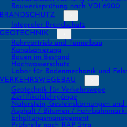
Bauwerks­prüfung nach VDI 6200
BRAND­SCHUTZ
Integraler Brandschutz
GEO­TECHNIK
Rohrvortrieb und Tunnelbau
Kanal­sanierung
Bauen im Bestand
Hochwasser­schutz
Labor für Boden­mechanik und Fels
VERKEHRS­WEGEBAU
Geo­technik für Verkehrs­wege
Zertifikats­lehrgänge
Natur­stein, Gesteins­kör­nungen und
Asphalt / Bitumen / Fahrbahnmark
Erhaltungs­manage­ment
Prüf­stelle nach RAP Stra