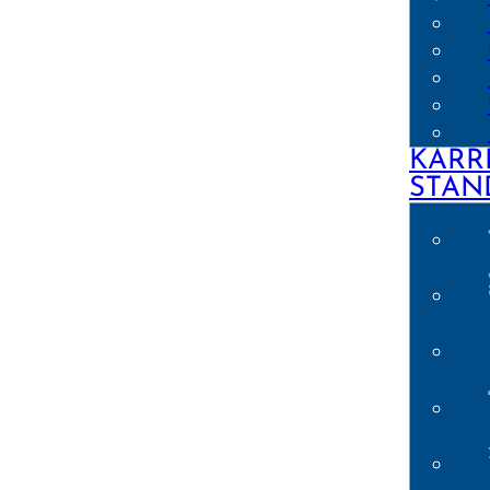
KARR
STAN