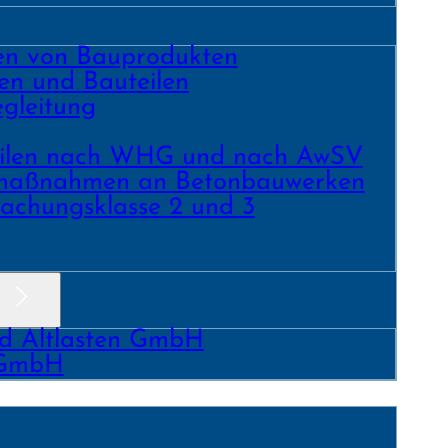
ren von Bauprodukten
en und Bau­teilen
gleitung
­teilen nach WHG und nach AwSV
­maß­nahmen an Beton­bau­werken
achungs­klasse 2 und 3
nd Altlasten GmbH
 GmbH