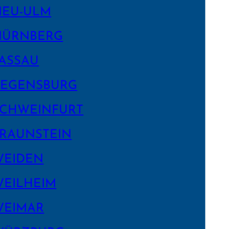
NEU-ULM
NÜRNBERG
ASSAU
EGENS­BURG
CHWEIN­FURT
RAUNSTEIN
WEIDEN
EILHEIM
WEIMAR