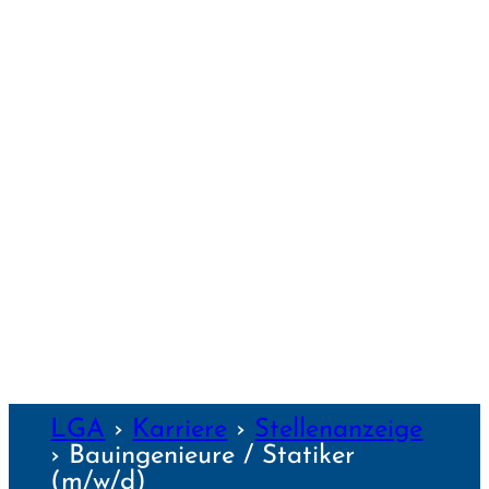
PASSAU
REGENS­BURG
SCHWEIN­FURT
TRAUNSTEIN
WEIDEN
WEILHEIM
WEIMAR
WÜRZBURG
NZEN
LGA
›
Karriere
›
Stellenanzeige
›
Bauingenieure / Statiker
(m/w/d)