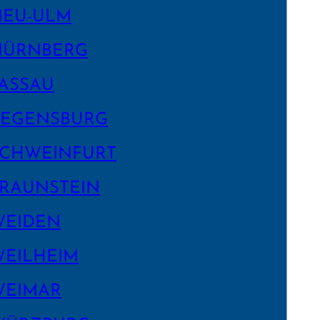
NEU-ULM
NÜRNBERG
ASSAU
EGENS­BURG
CHWEIN­FURT
RAUNSTEIN
WEIDEN
EILHEIM
WEIMAR