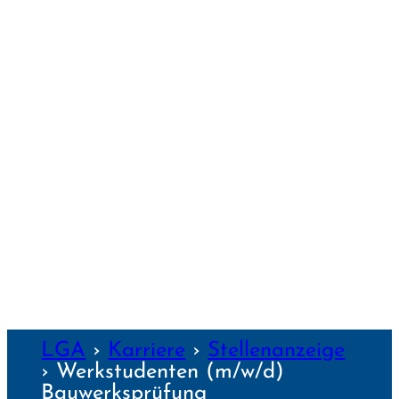
PASSAU
REGENS­BURG
SCHWEIN­FURT
TRAUNSTEIN
WEIDEN
WEILHEIM
WEIMAR
WÜRZBURG
NZEN
LGA
›
Karriere
›
Stellenanzeige
›
Werk­studenten (m/w/d)
Bauwerks­prüfung