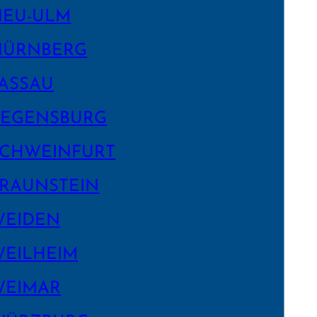
NEU-ULM
NÜRNBERG
ASSAU
EGENS­BURG
CHWEIN­FURT
RAUNSTEIN
WEIDEN
EILHEIM
WEIMAR