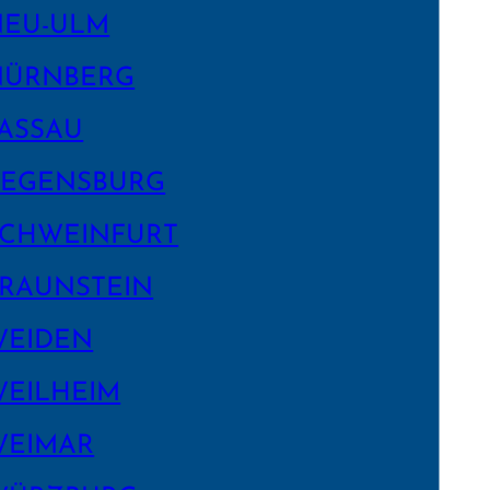
NEU-ULM
NÜRNBERG
ASSAU
EGENS­BURG
CHWEIN­FURT
RAUNSTEIN
WEIDEN
EILHEIM
WEIMAR