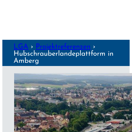
NZEN
LGA
›
Projekt­referenzen
›
Hubschrauber­lande­plattform in
Amberg