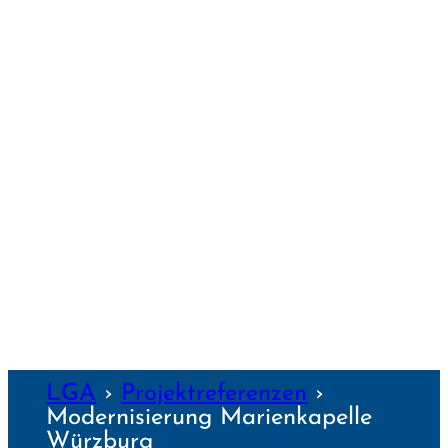
PASSAU
REGENS­BURG
SCHWEIN­FURT
TRAUNSTEIN
WEIDEN
WEILHEIM
WEIMAR
WÜRZBURG
NZEN
LGA
›
Projekt­referenzen
›
Moder­nisierung Marien­kapelle
Würzburg