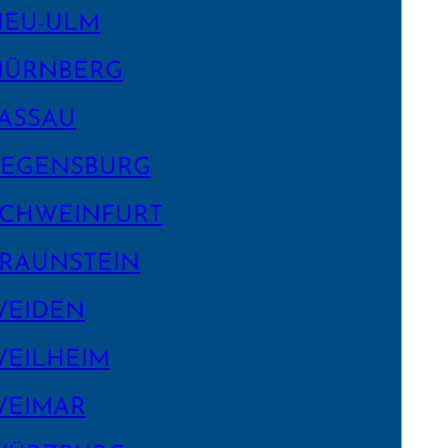
NEU-ULM
NÜRNBERG
ASSAU
EGENS­BURG
CHWEIN­FURT
RAUNSTEIN
WEIDEN
EILHEIM
WEIMAR