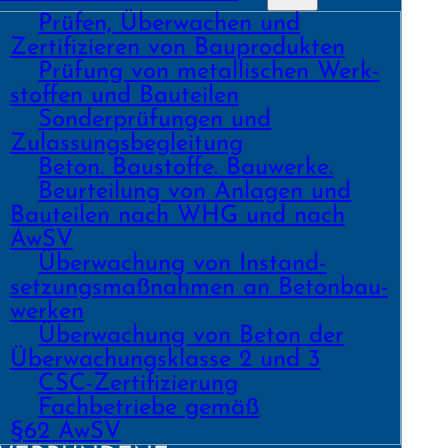
Prüfen, Überwachen und
Zertifizieren von Bauprodukten
Prüfung von metallischen Werk­
stoffen und Bau­teilen
Sonder­prüfungen und
Zulassungs­begleitung
Beton. Bau­stoffe. Bau­werke.
Beurtei­lung von Anlagen und
Bau­teilen nach WHG und nach
AwSV
Über­wachung von Instand­
setzungs­maß­nahmen an Beton­bau­
werken
Über­wachung von Beton der
Über­wachungs­klasse 2 und 3
CSC-Zertifizierung
Fach­­betriebe gemäß
§62 AwSV