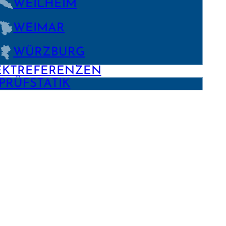
WEILHEIM
WEIMAR
WÜRZBURG
EKTREFERENZEN
PRÜFSTATIK