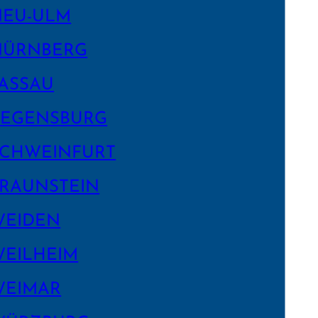
NEU-ULM
NÜRNBERG
ASSAU
EGENS­BURG
CHWEIN­FURT
RAUNSTEIN
WEIDEN
EILHEIM
WEIMAR