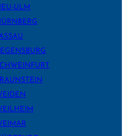
NEU-ULM
NÜRNBERG
ASSAU
EGENS­BURG
CHWEIN­FURT
RAUNSTEIN
WEIDEN
EILHEIM
WEIMAR