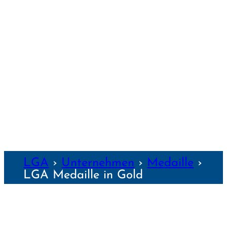
TRAUNSTEIN
WEIDEN
WEILHEIM
WEIMAR
WÜRZBURG
NZEN
LGA
›
Unter­nehmen
›
Medaille
›
LGA Medaille in Gold