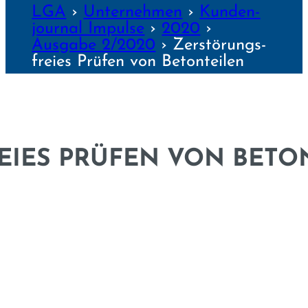
LGA
›
Unter­nehmen
›
Kunden­
journal Impulse
›
2020
›
Ausgabe 2/2020
›
Zerstörungs­
freies Prüfen von Betonteilen
EIES PRÜFEN VON BETO