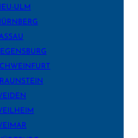
NEU-ULM
NÜRNBERG
ASSAU
EGENS­BURG
CHWEIN­FURT
RAUNSTEIN
WEIDEN
EILHEIM
WEIMAR