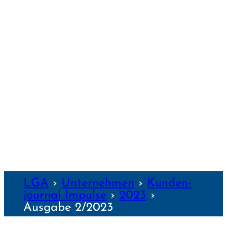
REGENS­BURG
SCHWEIN­FURT
TRAUNSTEIN
WEIDEN
WEILHEIM
WEIMAR
WÜRZBURG
NZEN
LGA
›
Unter­nehmen
›
Kunden­
journal Impulse
›
2023
›
Ausgabe 2/2023