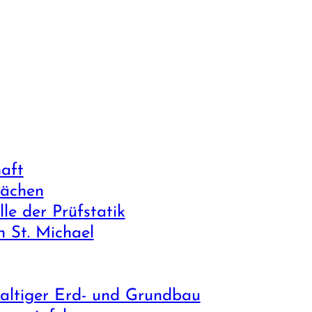
haft
lächen
le der Prüf­statik
n St. Michael
altiger Erd- und Grund­bau