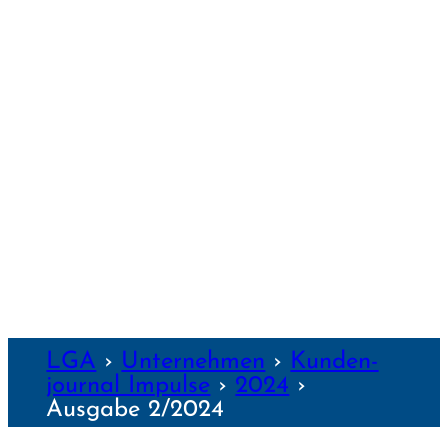
REGENS­BURG
SCHWEIN­FURT
TRAUNSTEIN
WEIDEN
WEILHEIM
WEIMAR
WÜRZBURG
NZEN
LGA
›
Unter­nehmen
›
Kunden­
journal Impulse
›
2024
›
Ausgabe 2/2024