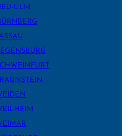
NEU-ULM
NÜRNBERG
ASSAU
EGENS­BURG
CHWEIN­FURT
RAUNSTEIN
WEIDEN
EILHEIM
WEIMAR