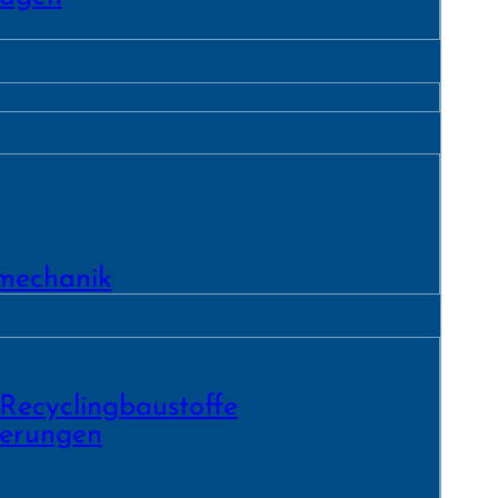
­mechanik
 Recycling­baustoffe
ierungen