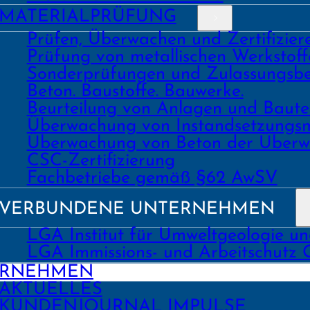
MATERIAL­PRÜFUNG
Prüfen, Überwachen und Zertifizie
Prüfung von metallischen Werk­stoff
Sonder­prüfungen und Zulassungs­be
Beton. Bau­stoffe. Bau­werke.
Beurtei­lung von Anlagen und Bau
Über­wachung von Instand­setzungs
Über­wachung von Beton der Über­w
CSC-Zertifizierung
Fach­­betriebe gemäß §62 AwSV
VERBUNDENE UNTERNEHMEN
LGA Institut für Umweltgeologie u
LGA Immissions- und Arbeitschutz
ERNEHMEN
AKTUELLES
KUNDEN­JOURNAL IMPULSE