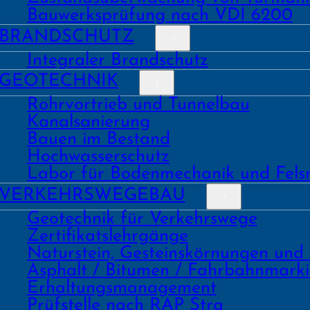
Bauwerks­prüfung nach VDI 6200
BRAND­SCHUTZ
Integraler Brandschutz
GEO­TECHNIK
Rohrvortrieb und Tunnelbau
Kanal­sanierung
Bauen im Bestand
Hochwasser­schutz
Labor für Boden­mechanik und Fels
VERKEHRS­WEGEBAU
Geo­technik für Verkehrs­wege
Zertifikats­lehrgänge
Natur­stein, Gesteins­kör­nungen und
Asphalt / Bitumen / Fahrbahnmark
Erhaltungs­manage­ment
Prüf­stelle nach RAP Stra