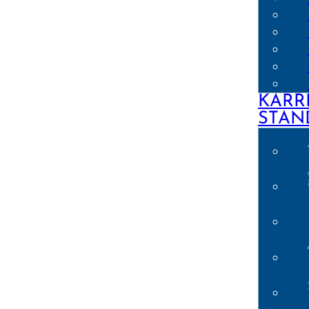
KARR
STAN