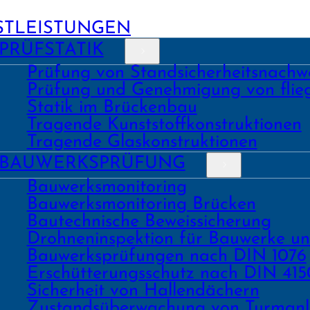
STLEISTUNGEN
PRÜFSTATIK
Prüfung von Stand­sicher­heits­nach­w
Prüfung und Geneh­migung von fli
Statik im Brückenbau
Tragende Kunst­stoff­konstruk­tionen
Tragende Glas­konstruk­tionen
BAU­WERKS­PRÜFUNG
Bauwerks­monitoring
Bauwerks­monitoring Brücken
Bau­tech­nische Beweis­sicherung
Drohnen­inspektion für Bauwerke u
Bau­werks­prüfungen nach DIN 1076
Erschüt­terungs­schutz nach DIN 415
Sicher­heit von Hallen­dächern
Zustands­überwachung von Turm­an