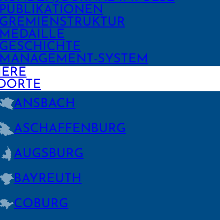
PUBLIKA­TIONEN
GREMIEN­STRUKTUR
MEDAILLE
GESCHICHTE
MANAGE­MENT-SYSTEM
IERE
DORTE
ANSBACH
ASCHAFFEN­BURG
AUGSBURG
BAYREUTH
COBURG