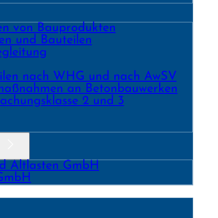
ren von Bauprodukten
en und Bau­teilen
gleitung
­teilen nach WHG und nach AwSV
­maß­nahmen an Beton­bau­werken
achungs­klasse 2 und 3
nd Altlasten GmbH
 GmbH