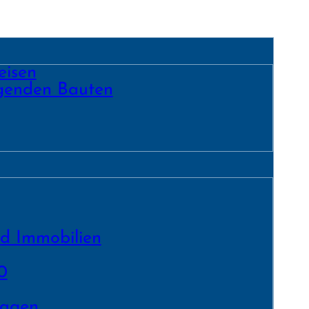
eisen
egenden Bauten
nd Immobilien
0
lagen