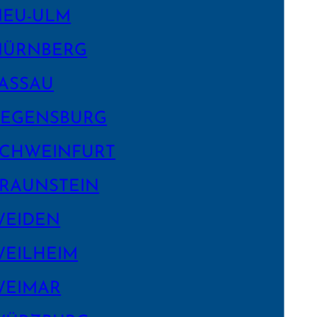
NEU-ULM
NÜRNBERG
ASSAU
EGENS­BURG
CHWEIN­FURT
RAUNSTEIN
WEIDEN
EILHEIM
WEIMAR