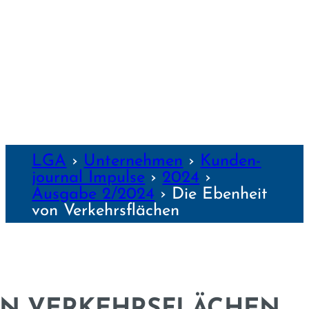
WÜRZBURG
NZEN
LGA
›
Unter­nehmen
›
Kunden­
journal Impulse
›
2024
›
Ausgabe 2/2024
›
Die Ebenheit
von Verkehrs­flächen