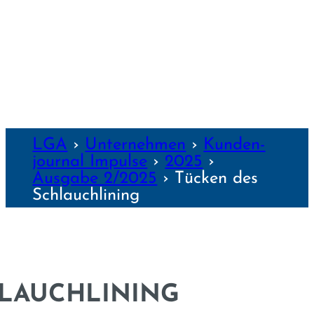
NZEN
LGA
›
Unter­nehmen
›
Kunden­
journal Impulse
›
2025
›
Ausgabe 2/2025
›
Tücken des
Schlauch­lining
LAUCH­LINING