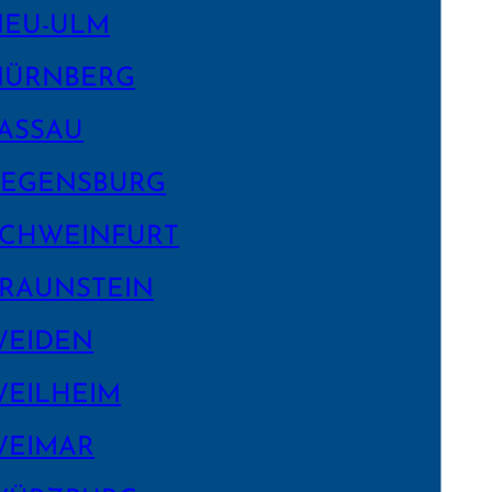
NEU-ULM
NÜRNBERG
ASSAU
EGENS­BURG
CHWEIN­FURT
RAUNSTEIN
WEIDEN
EILHEIM
WEIMAR