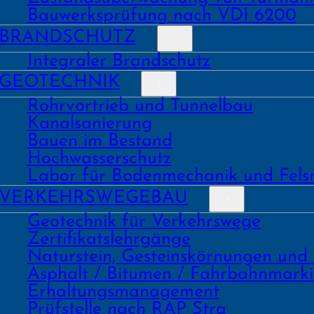
Bauwerks­prüfung nach VDI 6200
BRAND­SCHUTZ
Integraler Brandschutz
GEO­TECHNIK
Rohrvortrieb und Tunnelbau
Kanal­sanierung
Bauen im Bestand
Hochwasser­schutz
Labor für Boden­mechanik und Fels
VERKEHRS­WEGEBAU
Geo­technik für Verkehrs­wege
Zertifikats­lehrgänge
Natur­stein, Gesteins­kör­nungen und
Asphalt / Bitumen / Fahrbahnmark
Erhaltungs­manage­ment
Prüf­stelle nach RAP Stra