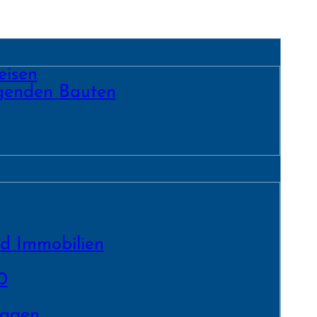
eisen
egenden Bauten
nd Immobilien
0
lagen