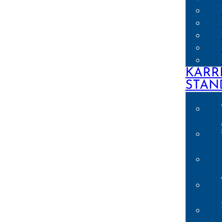
KARR
STAN