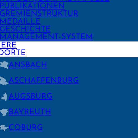
PUBLIKA­TIONEN
GREMIEN­STRUKTUR
MEDAILLE
GESCHICHTE
MANAGE­MENT-SYSTEM
IERE
DORTE
ANSBACH
ASCHAFFEN­BURG
AUGSBURG
BAYREUTH
COBURG