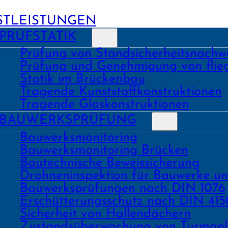
STLEISTUNGEN
PRÜFSTATIK
Prüfung von Stand­sicher­heits­nach­w
Prüfung und Geneh­migung von fli
Statik im Brückenbau
Tragende Kunst­stoff­konstruk­tionen
Tragende Glas­konstruk­tionen
BAU­WERKS­PRÜFUNG
Bauwerks­monitoring
Bauwerks­monitoring Brücken
Bau­tech­nische Beweis­sicherung
Drohnen­inspektion für Bauwerke u
Bau­werks­prüfungen nach DIN 1076
Erschüt­terungs­schutz nach DIN 415
Sicher­heit von Hallen­dächern
Zustands­überwachung von Turm­an