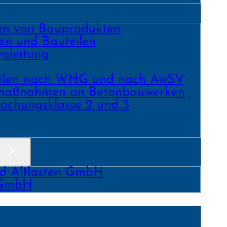
ren von Bauprodukten
en und Bau­teilen
gleitung
­teilen nach WHG und nach AwSV
­maß­nahmen an Beton­bau­werken
achungs­klasse 2 und 3
nd Altlasten GmbH
 GmbH