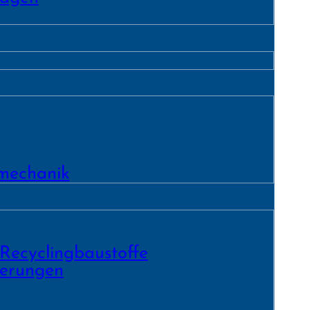
­mechanik
 Recycling­baustoffe
ierungen