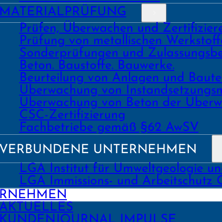
MATERIAL­PRÜFUNG
Prüfen, Überwachen und Zertifizie
Prüfung von metallischen Werk­stoff
Sonder­prüfungen und Zulassungs­be
Beton. Bau­stoffe. Bau­werke.
Beurtei­lung von Anlagen und Bau
Über­wachung von Instand­setzungs
Über­wachung von Beton der Über­w
CSC-Zertifizierung
Fach­­betriebe gemäß §62 AwSV
VERBUNDENE UNTERNEHMEN
LGA Institut für Umweltgeologie u
LGA Immissions- und Arbeitschutz
ERNEHMEN
AKTUELLES
KUNDEN­JOURNAL IMPULSE