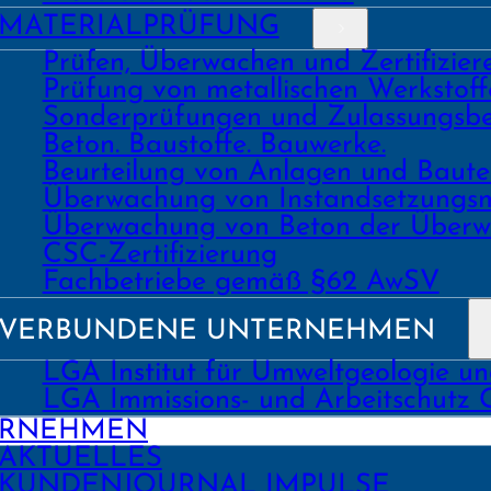
MATERIAL­PRÜFUNG
Prüfen, Überwachen und Zertifizie
Prüfung von metallischen Werk­stoff
Sonder­prüfungen und Zulassungs­be
Beton. Bau­stoffe. Bau­werke.
Beurtei­lung von Anlagen und Bau
Über­wachung von Instand­setzungs
Über­wachung von Beton der Über­w
CSC-Zertifizierung
Fach­­betriebe gemäß §62 AwSV
VERBUNDENE UNTERNEHMEN
LGA Institut für Umweltgeologie u
LGA Immissions- und Arbeitschutz
ERNEHMEN
AKTUELLES
KUNDEN­JOURNAL IMPULSE