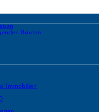
eisen
egenden Bauten
nd Immobilien
0
lagen