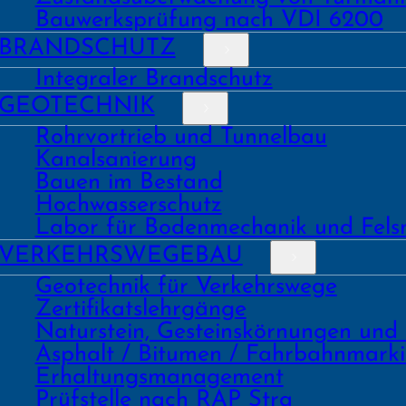
Bauwerks­prüfung nach VDI 6200
BRAND­SCHUTZ
Integraler Brandschutz
GEO­TECHNIK
Rohrvortrieb und Tunnelbau
Kanal­sanierung
Bauen im Bestand
Hochwasser­schutz
Labor für Boden­mechanik und Fels
VERKEHRS­WEGEBAU
Geo­technik für Verkehrs­wege
Zertifikats­lehrgänge
Natur­stein, Gesteins­kör­nungen und
Asphalt / Bitumen / Fahrbahnmark
Erhaltungs­manage­ment
Prüf­stelle nach RAP Stra