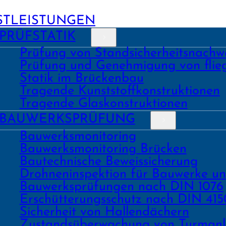
STLEISTUNGEN
PRÜFSTATIK
Prüfung von Stand­sicher­heits­nach­w
Prüfung und Geneh­migung von fli
Statik im Brückenbau
Tragende Kunst­stoff­konstruk­tionen
Tragende Glas­konstruk­tionen
BAU­WERKS­PRÜFUNG
Bauwerks­monitoring
Bauwerks­monitoring Brücken
Bau­tech­nische Beweis­sicherung
Drohnen­inspektion für Bauwerke u
Bau­werks­prüfungen nach DIN 1076
Erschüt­terungs­schutz nach DIN 415
Sicher­heit von Hallen­dächern
Zustands­überwachung von Turm­an