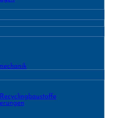
­mechanik
 Recycling­baustoffe
ierungen