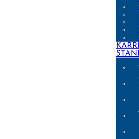
KARR
STAN