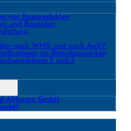
ren von Bauprodukten
en und Bau­teilen
gleitung
­teilen nach WHG und nach AwSV
­maß­nahmen an Beton­bau­werken
achungs­klasse 2 und 3
nd Altlasten GmbH
 GmbH