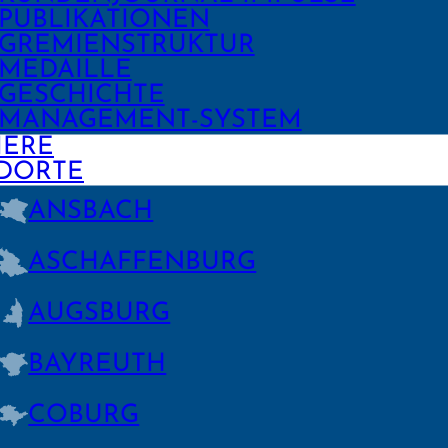
PUBLIKA­TIONEN
GREMIEN­STRUKTUR
MEDAILLE
GESCHICHTE
MANAGE­MENT-SYSTEM
IERE
DORTE
ANSBACH
ASCHAFFEN­BURG
AUGSBURG
BAYREUTH
COBURG