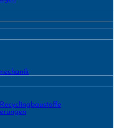
­mechanik
 Recycling­baustoffe
ierungen