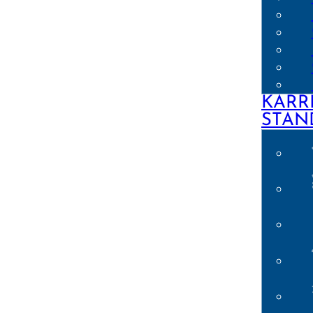
KARR
STAN