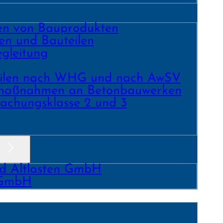
ren von Bauprodukten
en und Bau­teilen
gleitung
­teilen nach WHG und nach AwSV
­maß­nahmen an Beton­bau­werken
achungs­klasse 2 und 3
nd Altlasten GmbH
 GmbH