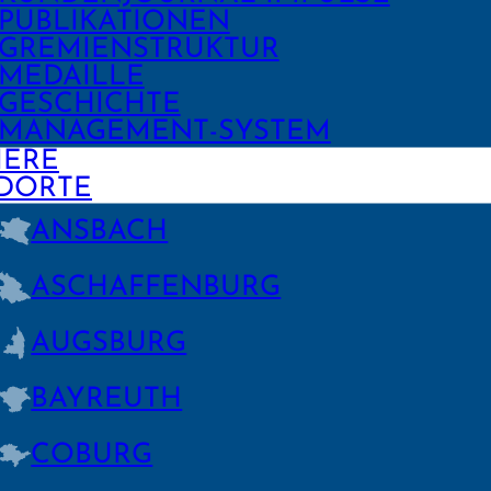
PUBLIKA­TIONEN
GREMIEN­STRUKTUR
MEDAILLE
GESCHICHTE
MANAGE­MENT-SYSTEM
IERE
DORTE
ANSBACH
ASCHAFFEN­BURG
AUGSBURG
BAYREUTH
COBURG