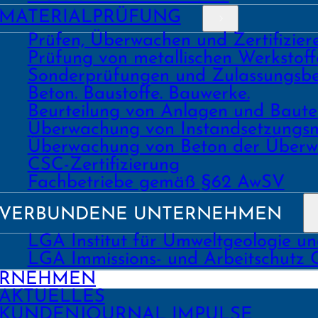
MATERIAL­PRÜFUNG
Prüfen, Überwachen und Zertifizie
Prüfung von metallischen Werk­stoff
Sonder­prüfungen und Zulassungs­be
Beton. Bau­stoffe. Bau­werke.
Beurtei­lung von Anlagen und Bau
Über­wachung von Instand­setzungs
Über­wachung von Beton der Über­w
CSC-Zertifizierung
Fach­­betriebe gemäß §62 AwSV
VERBUNDENE UNTERNEHMEN
LGA Institut für Umweltgeologie u
LGA Immissions- und Arbeitschutz
ERNEHMEN
AKTUELLES
KUNDEN­JOURNAL IMPULSE