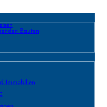
eisen
egenden Bauten
nd Immobilien
0
lagen