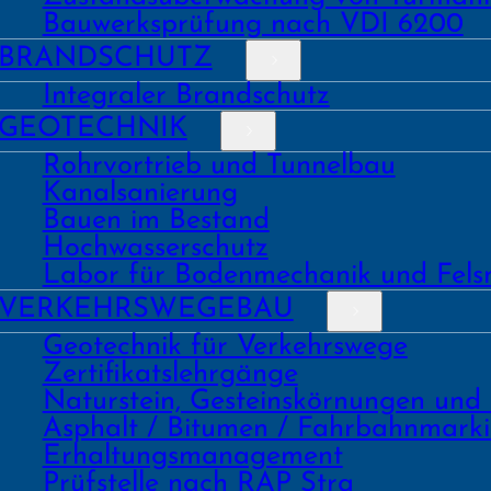
Bauwerks­prüfung nach VDI 6200
BRAND­SCHUTZ
Integraler Brandschutz
GEO­TECHNIK
Rohrvortrieb und Tunnelbau
Kanal­sanierung
Bauen im Bestand
Hochwasser­schutz
Labor für Boden­mechanik und Fels
VERKEHRS­WEGEBAU
Geo­technik für Verkehrs­wege
Zertifikats­lehrgänge
Natur­stein, Gesteins­kör­nungen und
Asphalt / Bitumen / Fahrbahnmark
Erhaltungs­manage­ment
Prüf­stelle nach RAP Stra