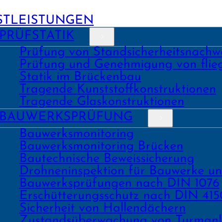
STLEISTUNGEN
PRÜFSTATIK
Prüfung von Stand­sicher­heits­nach­w
Prüfung und Geneh­migung von fli
Statik im Brückenbau
Tragende Kunst­stoff­konstruk­tionen
Tragende Glas­konstruk­tionen
BAU­WERKS­PRÜFUNG
Bauwerks­monitoring
Bauwerks­monitoring Brücken
Bau­tech­nische Beweis­sicherung
Drohnen­inspektion für Bauwerke u
Bau­werks­prüfungen nach DIN 1076
Erschüt­terungs­schutz nach DIN 415
Sicher­heit von Hallen­dächern
Zustands­überwachung von Turm­an