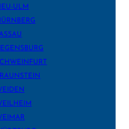
NEU-ULM
NÜRNBERG
ASSAU
EGENS­BURG
CHWEIN­FURT
RAUNSTEIN
WEIDEN
EILHEIM
WEIMAR